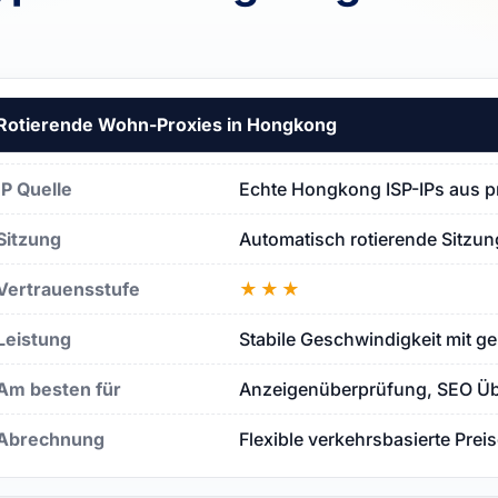
Rotierende Wohn-Proxies in Hongkong
ong
IP Quelle
Echte Hongkong ISP-IPs aus p
Sitzung
Automatisch rotierende Sitzu
Vertrauensstufe
★★★
Leistung
Stabile Geschwindigkeit mit g
xys
Am besten für
Anzeigenüberprüfung, SEO Übe
Abrechnung
Flexible verkehrsbasierte Prei