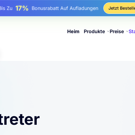
17%
Bis Zu
Bonusrabatt Auf Aufladungen
Jetzt Bestell
25%
Bis Zu
Rabatt Auf Statische IP-Käufe
81%
s Zu
Rabatt Auf Rotierende IP Einkäufe
Heim
Produkte
Preise
St
reter