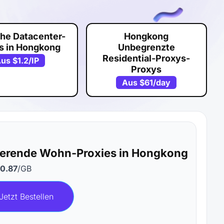
che Datacenter-
Hongkong
s in Hongkong
Unbegrenzte
Residential-Proxys-
Aus
$1.2
/IP
Proxys
Aus
$61
/day
ierende Wohn-Proxies in Hongkong
0.87
/GB
Jetzt Bestellen