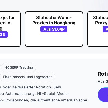
xys für
Statische Wohn-
Statis
en in
Proxies in Hongkong
Proxy
g
Aus
$1.6
/IP
/GB
HK SERP Tracking
Rot
Einzelhandels- und Lagerdaten
Aus
$
 oder zeitbasierter Rotation. Sehr
ce-Automatisierung, HK-Social-Media-
ier-Umgebungen, die authentische amerikanische