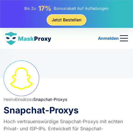
25%
Bis Zu
Rabatt Auf Statische IP-Käufe
81%
Jetzt Bestellen
Bis Zu
Rabatt Auf Rotierende IP Einkäufe
Anmelden
Heim
Einsätze
Snapchat-Proxys
Snapchat-Proxys
Hoch vertrauenswürdige Snapchat-Proxys mit echten
Privat- und ISP-IPs. Entwickelt für Snapchat-