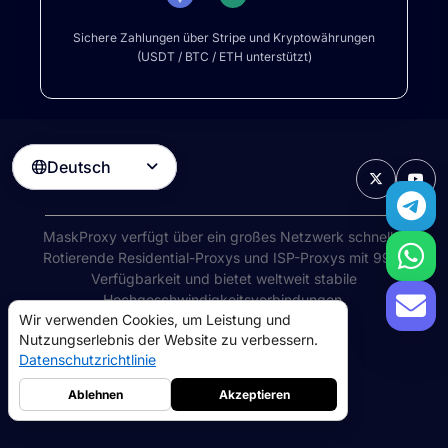
Sichere Zahlungen über Stripe und Kryptowährungen
(USDT / BTC / ETH unterstützt)
Deutsch

MaskProxy verfügt über ein großes Netzwerk schneller
Rotierende Residential-Proxys
und ISP-Proxys mit 99%
Verfügbarkeit und bietet weltweit stabile
Hochgeschwindigkeitsverbindungen.
Wir verwenden Cookies, um Leistung und
©
2026
AIWAY LIMITED. Alle Rechte vorbehalten.
Nutzungserlebnis der Website zu verbessern.
Nutzungsbedingungen
Datenschutzrichtlinie
Datenschutzrichtlinie
Rückerstattungsrichtlinie
Cookie-Richtlinie
Ablehnen
Akzeptieren