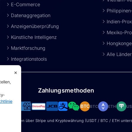
E-Commerce
Philippinen
Datenaggregation
Indien-Pro
Anzeigenüberprüfung
Mexiko-Pro
Künstliche Intelligenz
Hongkonger
Marktforschung
Alle Lände
Integrationstools
×
ellen,
Zahlungsmethoden
xy-
htlinie
BTC
ETH
US
BTC
re Zahlungen über Stripe und Kryptowährung (USDT / BTC / ETH unters