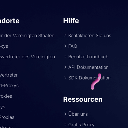
ndorte
Hilfe
ter der Vereinigten Staaten
Kontaktieren Sie uns
oxys
FAQ
vertreter des Vereinigten
Benutzerhandbuch
s
API Dokumentation
Vertreter
SDK Dokumentation
d-Proxys
roxies
Ressourcen
xys
Über uns
Proxies
Gratis Proxy
treter