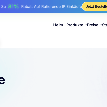
17%
Bis Zu
Bonusrabatt Auf Aufladungen
Jetzt Bestell
25%
Bis Zu
Rabatt Auf Statische IP-Käufe
81%
s Zu
Rabatt Auf Rotierende IP Einkäufe
Heim
Produkte
Preise
St
e