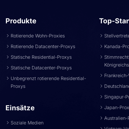
Produkte
Top-Sta
Rotierende Wohn-Proxies
Stellvertre
Rotierende Datacenter-Proxys
Kanada-Pr
Statische Residential-Proxys
Stimmrechts
Königreich
Statische Datacenter-Proxys
Frankreich-
Unbegrenzt rotierende Residential-
Proxys
Deutschlan
Singapur-P
Einsätze
Japan-Pro
Australien-
Soziale Medien
Vietnam-Ver