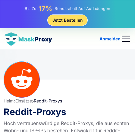
25%
Bis Zu
Rabatt Auf Statische IP-Käufe
81%
Jetzt Bestellen
Bis Zu
Rabatt Auf Rotierende IP Einkäufe
Anmelden
Heim
Einsätze
Reddit-Proxys
Reddit-Proxys
Hoch vertrauenswürdige Reddit-Proxys, die aus echten
Wohn- und ISP-IPs bestehen. Entwickelt für Reddit-