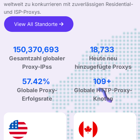
weltweit zu konkurrieren mit zuverlässigen Residential-
und ISP-Proxys.
View All Standorte
251,211,001
31,296
Gesamtzahl globaler
Heute neu
Proxy-IPss
hinzugefügte Proxys
96.70%
183+
Globale Proxy-
Globale HTTP-Proxy-
Erfolgsrate
Knoten