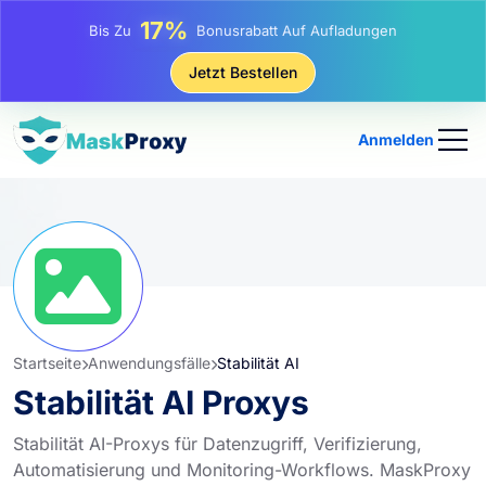
17%
Bis Zu
Bonusrabatt Auf Aufladungen
25%
Jetzt Bestellen
Bis Zu
Rabatt Auf Statische IP-Käufe
81%
Bis Zu
Rabatt Auf Rotierende IP Einkäufe
Anmelden
Startseite
Anwendungsfälle
Stabilität AI
Stabilität AI Proxys
Stabilität AI-Proxys für Datenzugriff, Verifizierung,
Automatisierung und Monitoring-Workflows. MaskProxy