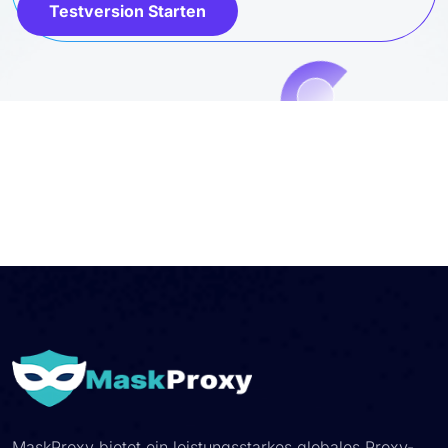
Testversion Starten
MaskProxy bietet ein leistungsstarkes globales Proxy-