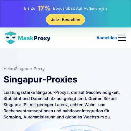
25%
Bis Zu
Rabatt Auf Statische IP-Käufe
81%
Jetzt Bestellen
Bis Zu
Rabatt Auf Rotierende IP Einkäufe
Anmelden
Heim
Singapur-Proxy
Singapur-Proxies
Leistungsstarke Singapur-Proxys, die auf Geschwindigkeit,
Stabilität und Datenschutz ausgelegt sind. Greifen Sie auf
Singapur-IPs mit geringer Latenz, echten Wohn- und
Rechenzentrumsoptionen und nahtloser Integration für
Scraping, Automatisierung und globales Wachstum zu.