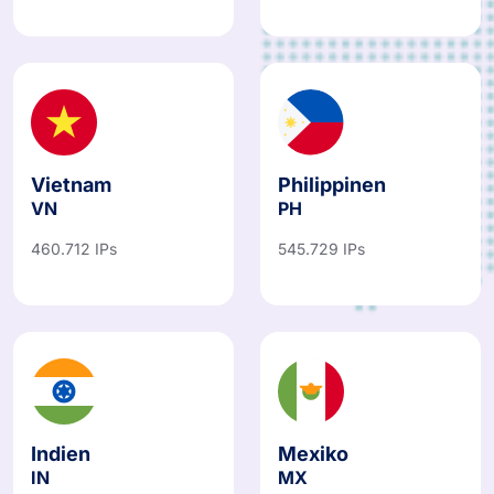
Vietnam
Philippinen
VN
PH
460.712 IPs
545.729 IPs
Indien
Mexiko
IN
MX