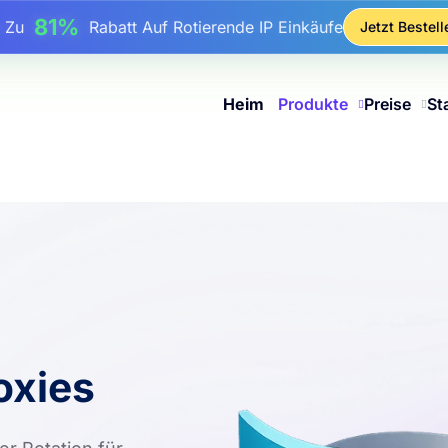
17%
Bis Zu
Bonusrabatt Auf Aufladungen
Jetzt Bestell
25%
Bis Zu
Rabatt Auf Statische IP-Käufe
81%
s Zu
Rabatt Auf Rotierende IP Einkäufe
Heim
Produkte
Preise
St
oxies