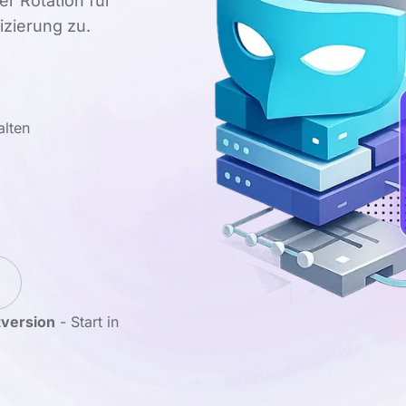
r Rotation für
zierung zu.
alten
tversion
- Start in