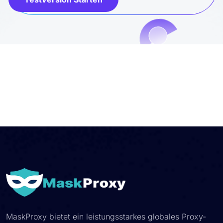
MaskProxy bietet ein leistungsstarkes globales Proxy-