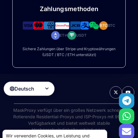
Zahlungsmethoden
BTC
BTC
ETH
USDT
Sichere Zahlungen über Stripe und Kryptowährungen
(USDT / BTC / ETH unterstützt)
Deutsch

MaskProxy verfügt über ein großes Netzwerk schneller
Rotierende Residential-Proxys
und ISP-Proxys mit 99%
Verfügbarkeit und bietet weltweit stabile
Hochgeschwindigkeitsverbindungen.
Wir verwenden Cookies, um Leistung und