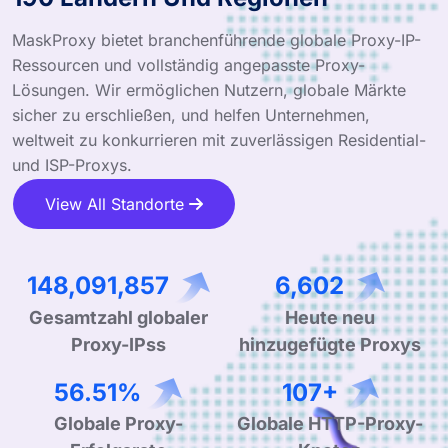
MaskProxy bietet branchenführende globale Proxy-IP-
Ressourcen und vollständig angepasste Proxy-
Lösungen. Wir ermöglichen Nutzern, globale Märkte
sicher zu erschließen, und helfen Unternehmen,
weltweit zu konkurrieren mit zuverlässigen Residential-
und ISP-Proxys.
View All Standorte
244,660,703
10,907
Gesamtzahl globaler
Heute neu
Proxy-IPss
hinzugefügte Proxys
94.41%
178+
Globale Proxy-
Globale HTTP-Proxy-
Erfolgsrate
Knoten