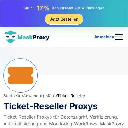
25%
Bis Zu
Rabatt Auf Statische IP-Käufe
81%
Jetzt Bestellen
Bis Zu
Rabatt Auf Rotierende IP Einkäufe
Anmelden
Startseite
Anwendungsfälle
Ticket-Reseller
Ticket-Reseller Proxys
Ticket-Reseller Proxys für Datenzugriff, Verifizierung,
Automatisierung und Monitoring-Workflows. MaskProxy