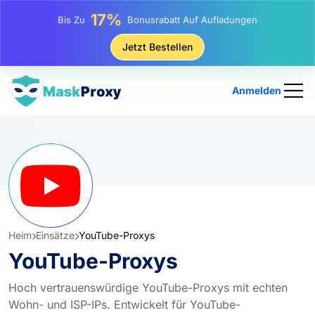
25%
Bis Zu
Rabatt Auf Statische IP-Käufe
81%
Jetzt Bestellen
Bis Zu
Rabatt Auf Rotierende IP Einkäufe
Anmelden
Heim
Einsätze
YouTube-Proxys
YouTube-Proxys
Hoch vertrauenswürdige YouTube-Proxys mit echten
Wohn- und ISP-IPs. Entwickelt für YouTube-