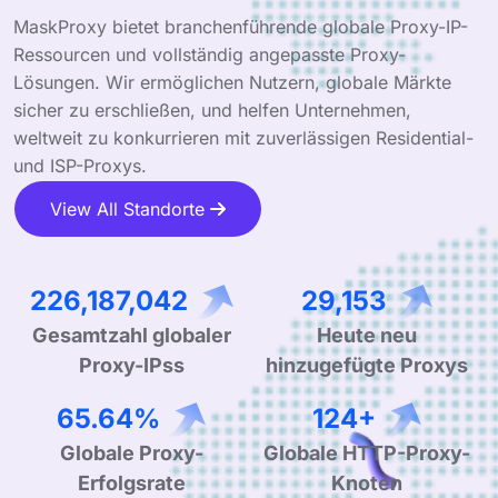
MaskProxy bietet branchenführende globale Proxy-IP-
Ressourcen und vollständig angepasste Proxy-
Lösungen. Wir ermöglichen Nutzern, globale Märkte
sicher zu erschließen, und helfen Unternehmen,
weltweit zu konkurrieren mit zuverlässigen Residential-
und ISP-Proxys.
View All Standorte
337,161,264
43,756
Gesamtzahl globaler
Heute neu
Proxy-IPss
hinzugefügte Proxys
99.90%
190+
Globale Proxy-
Globale HTTP-Proxy-
Erfolgsrate
Knoten