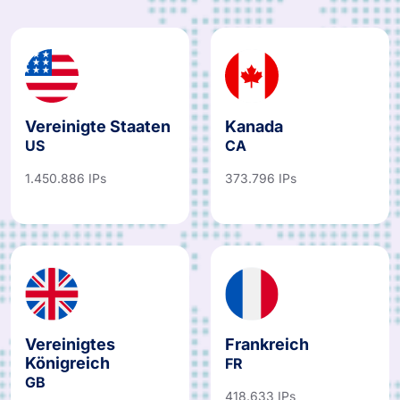
Vereinigte Staaten
Kanada
US
CA
1.450.886 IPs
373.796 IPs
Vereinigtes
Frankreich
Königreich
FR
GB
418.633 IPs