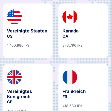
Vereinigte Staaten
Kanada
US
CA
1.450.886 IPs
373.796 IPs
Vereinigtes
Frankreich
Königreich
FR
GB
418.633 IPs
421.770 IPs