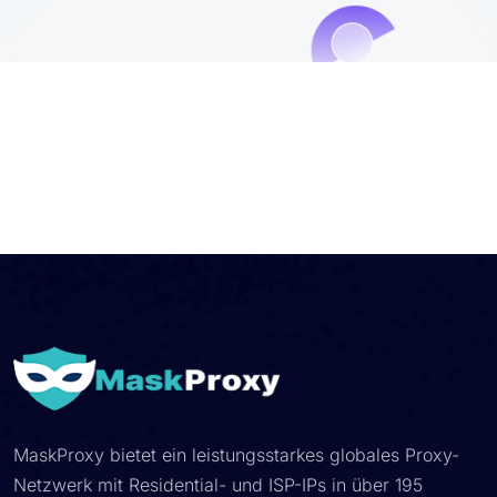
MaskProxy bietet ein leistungsstarkes globales Proxy-
Netzwerk mit Residential- und ISP-IPs in über 195