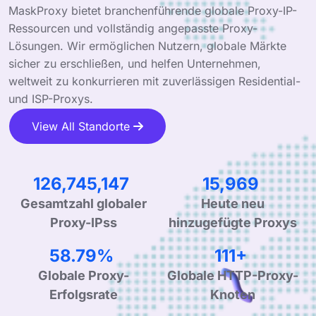
MaskProxy bietet branchenführende globale Proxy-IP-
Ressourcen und vollständig angepasste Proxy-
Lösungen. Wir ermöglichen Nutzern, globale Märkte
sicher zu erschließen, und helfen Unternehmen,
weltweit zu konkurrieren mit zuverlässigen Residential-
und ISP-Proxys.
View All Standorte
208,516,210
26,472
Gesamtzahl globaler
Heute neu
Proxy-IPss
hinzugefügte Proxys
97.61%
185+
Globale Proxy-
Globale HTTP-Proxy-
Erfolgsrate
Knoten