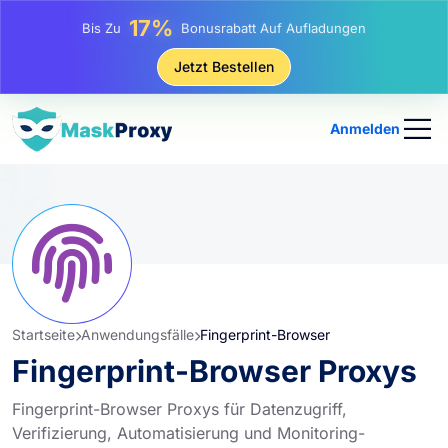
25%
Bis Zu
Rabatt Auf Statische IP-Käufe
81%
Jetzt Bestellen
Bis Zu
Rabatt Auf Rotierende IP Einkäufe
Anmelden
Startseite
Anwendungsfälle
Fingerprint-Browser
Fingerprint-Browser Proxys
Fingerprint-Browser Proxys für Datenzugriff,
Verifizierung, Automatisierung und Monitoring-