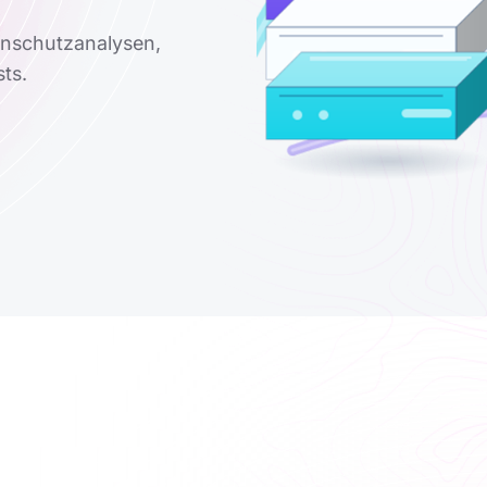
enschutzanalysen,
ts.