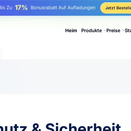
17%
Bis Zu
Bonusrabatt Auf Aufladungen
Jetzt Bestell
25%
Bis Zu
Rabatt Auf Statische IP-Käufe
81%
s Zu
Rabatt Auf Rotierende IP Einkäufe
Heim
Produkte
Preise
St
utz & Sicherheit