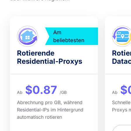
Am
beliebtesten
Rotierende
Rotie
Residential-Proxys
Datac
$0.87
$
Ab
/GB
Ab
Abrechnung pro GB, während
Schnelle
Residential-IPs im Hintergrund
Proxys 
automatisch rotieren