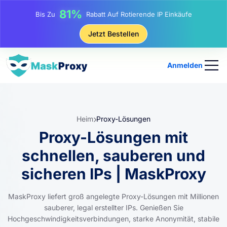
17%
Bis Zu
Bonusrabatt Auf Aufladungen
25%
Jetzt Bestellen
Bis Zu
Rabatt Auf Statische IP-Käufe
81%
Bis Zu
Rabatt Auf Rotierende IP Einkäufe
Anmelden
Heim
Proxy-Lösungen
Proxy-Lösungen mit
schnellen, sauberen und
sicheren IPs | MaskProxy
MaskProxy liefert groß angelegte Proxy-Lösungen mit Millionen
sauberer, legal erstellter IPs. Genießen Sie
Hochgeschwindigkeitsverbindungen, starke Anonymität, stabile