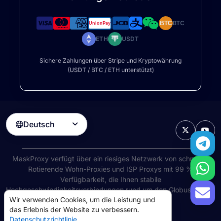
BTC
BTC
ETH
USDT
Sichere Zahlungen über Stripe und Kryptowährung
(USDT / BTC / ETH unterstützt)
Deutsch

MaskProxy verfügt über ein riesiges Netzwerk von schnellen
Rotierende Wohn-Proxies
und ISP Proxys mit 99 %
Verfügbarkeit, die Ihnen stabile
Hochgeschwindigkeitsverbindungen rund um den Globus bieten.
Wir verwenden Cookies, um die Leistung und
©
2026
AIWAY LIMITED. Alle Rechte vorbehalten.
das Erlebnis der Website zu verbessern.
Nutzungsbedingungen
Datenschutzrichtlinie
Datenschutzrichtlinie