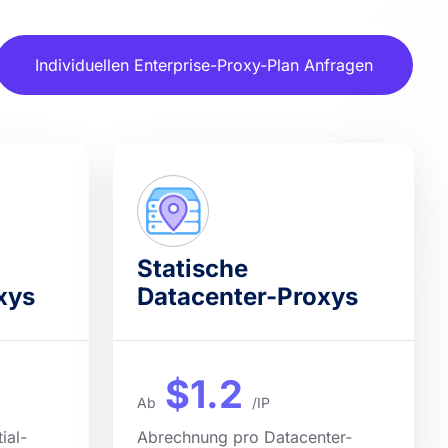
Individuellen Enterprise-Proxy-Plan Anfragen
Statische
xys
Datacenter-Proxys
$1.2
Ab
/IP
ial-
Abrechnung pro Datacenter-