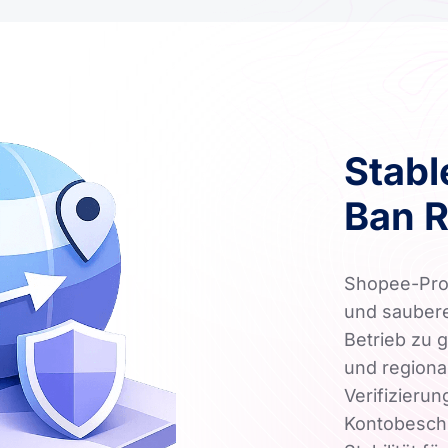
Stabl
Ban R
Shopee-Prox
und saubere
Betrieb zu 
und regiona
Verifizieru
Kontobeschr