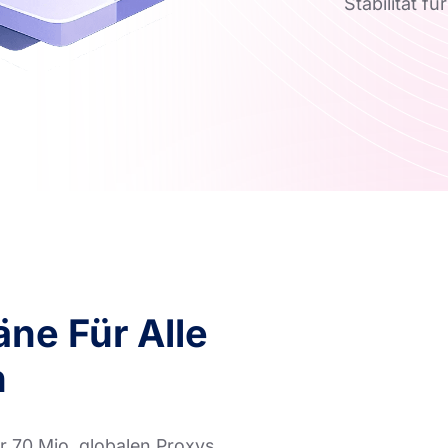
Stabilität 
ne Für Alle
n
 70 Mio. globalen Proxys,