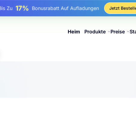
17%
Bis Zu
Bonusrabatt Auf Aufladungen
Jetzt Bestell
25%
Bis Zu
Rabatt Auf Statische IP-Käufe
81%
s Zu
Rabatt Auf Rotierende IP Einkäufe
Heim
Produkte
Preise
St