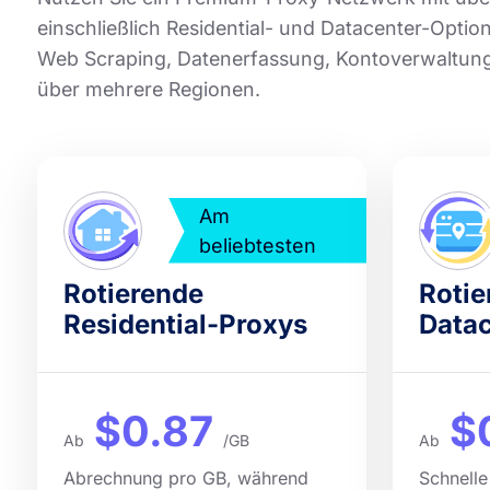
einschließlich Residential- und Datacenter-Optio
Web Scraping, Datenerfassung, Kontoverwaltung,
über mehrere Regionen.
Am
beliebtesten
Rotierende
Rotie
Residential-Proxys
Datac
$0.87
$
Ab
/GB
Ab
Abrechnung pro GB, während
Schnelle