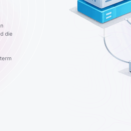
en
d die
-term