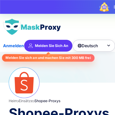
Bi
Deutsch
Anmelden
Melden Sie Sich An

frei
300 MB
Melden Sie sich an und machen Sie mit
Heim
Einsätze
Shopee-Proxys
Shopee-Proxys