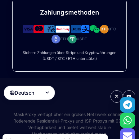
Zahlungsmethoden
BTC
BTC
ETH
USDT
Sichere Zahlungen über Stripe und Kryptowährungen
(USDT / BTC / ETH unterstützt)
Deutsch

MaskProxy verfügt über ein großes Netzwerk schneller
Rotierende Residential-Proxys
und ISP-Proxys mit 99%
Verfügbarkeit und bietet weltweit stabile
Hochgeschwindigkeitsverbindungen.