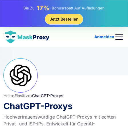
25%
Bis Zu
Rabatt Auf Statische IP-Käufe
81%
Jetzt Bestellen
Bis Zu
Rabatt Auf Rotierende IP Einkäufe
Anmelden
Heim
Einsätze
ChatGPT-Proxys
ChatGPT-Proxys
Hochvertrauenswürdige ChatGPT-Proxys mit echten
Privat- und ISP-IPs. Entwickelt für OpenAI-