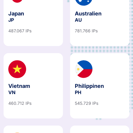
Japan
Australien
JP
AU
487.067 IPs
781.766 IPs
Vietnam
Philippinen
VN
PH
460.712 IPs
545.729 IPs