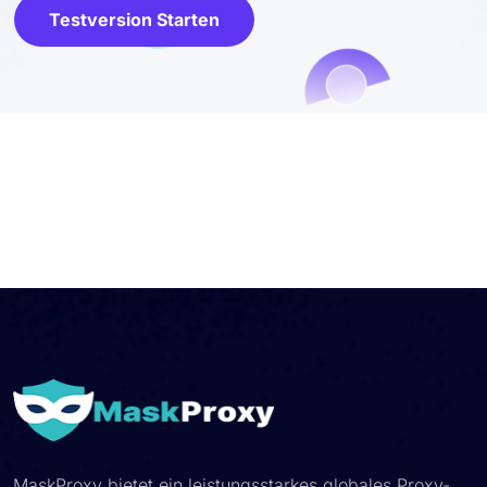
Testversion Starten
MaskProxy bietet ein leistungsstarkes globales Proxy-