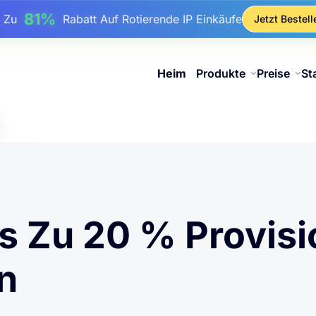
17%
Bis Zu
Bonusrabatt Auf Aufladungen
Jetzt Bestell
25%
Bis Zu
Rabatt Auf Statische IP-Käufe
81%
s Zu
Rabatt Auf Rotierende IP Einkäufe
Heim
Produkte
Preise
St
s Zu 20 % Provisi
n