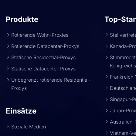
Produkte
Top-Sta
Rotierende Wohn-Proxies
Stellvertre
Rotierende Datacenter-Proxys
Kanada-Pr
Statische Residential-Proxys
Stimmrechts
Königreich
Statische Datacenter-Proxys
Frankreich-
Unbegrenzt rotierende Residential-
Proxys
Deutschlan
Singapur-P
Einsätze
Japan-Pro
Australien-
Soziale Medien
Vietnam-Ver