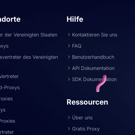
ndorte
Hilfe
ter der Vereinigten Staaten
Kontaktieren Sie uns
oxys
FAQ
vertreter des Vereinigten
Benutzerhandbuch
s
API Dokumentation
Vertreter
SDK Dokumentation
d-Proxys
roxies
Ressourcen
xys
Über uns
Proxies
Gratis Proxy
treter