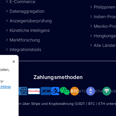
E-Commerce
Philippinen
Datenaggregation
Indien-Pro
Anzeigenüberprüfung
Mexiko-Pro
Künstliche Intelligenz
Hongkonger
Marktforschung
Alle Lände
Integrationstools
×
ellen,
Zahlungsmethoden
xy-
htlinie
BTC
ETH
US
BTC
re Zahlungen über Stripe und Kryptowährung (USDT / BTC / ETH unters