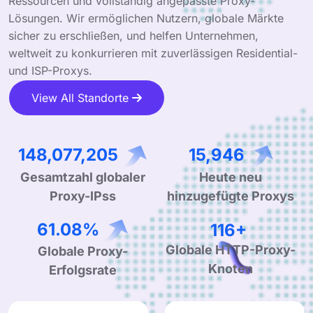
Ressourcen und vollständig angepasste Proxy-
Lösungen. Wir ermöglichen Nutzern, globale Märkte
sicher zu erschließen, und helfen Unternehmen,
weltweit zu konkurrieren mit zuverlässigen Residential-
und ISP-Proxys.
View All Standorte
237,523,472
25,579
Gesamtzahl globaler
Heute neu
Proxy-IPss
hinzugefügte Proxys
98.52%
186+
Globale Proxy-
Globale HTTP-Proxy-
Erfolgsrate
Knoten