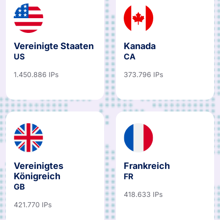
Vereinigte Staaten
Kanada
US
CA
1.450.886 IPs
373.796 IPs
Vereinigtes
Frankreich
Königreich
FR
GB
418.633 IPs
421.770 IPs