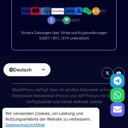
BTC
BTC
ETH
USDT
Sichere Zahlungen über Stripe und Kryptowährungen
(USDT / BTC / ETH unterstützt)
Deutsch

MaskProxy verfügt über ein großes Netzwerk schneller
Rotierende Residential-Proxys
und ISP-Proxys mit 99%
Verfügbarkeit und bietet weltweit stabile
Hochgeschwindigkeitsverbindungen.
Wir verwenden Cookies, um Leistung und
©
2026
AIWAY LIMITED. Alle Rechte vorbehalten.
Nutzungserlebnis der Website zu verbessern.
Nutzungsbedingungen
Datenschutzrichtlinie
Datenschutzrichtlinie