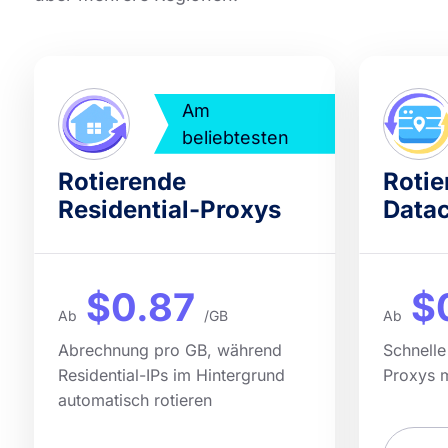
Am
beliebtesten
Rotierende
Rotie
Residential-Proxys
Datac
$0.87
$
Ab
/GB
Ab
Abrechnung pro GB, während
Schnelle
Residential-IPs im Hintergrund
Proxys 
automatisch rotieren