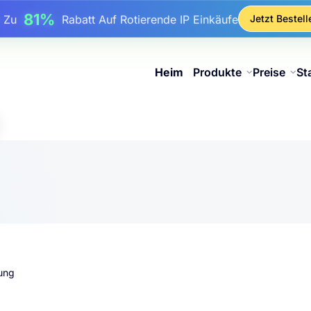
17%
Bis Zu
Bonusrabatt Auf Aufladungen
Jetzt Bestell
25%
Bis Zu
Rabatt Auf Statische IP-Käufe
81%
s Zu
Rabatt Auf Rotierende IP Einkäufe
Heim
Produkte
Preise
St
rung