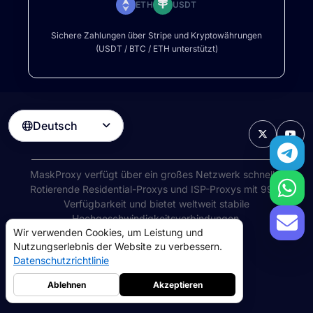
ETH
USDT
Sichere Zahlungen über Stripe und Kryptowährungen
(USDT / BTC / ETH unterstützt)
Deutsch

MaskProxy verfügt über ein großes Netzwerk schneller
Rotierende Residential-Proxys
und ISP-Proxys mit 99%
Verfügbarkeit und bietet weltweit stabile
Hochgeschwindigkeitsverbindungen.
Wir verwenden Cookies, um Leistung und
©
2026
AIWAY LIMITED. Alle Rechte vorbehalten.
Nutzungserlebnis der Website zu verbessern.
Nutzungsbedingungen
Datenschutzrichtlinie
Datenschutzrichtlinie
Rückerstattungsrichtlinie
Cookie-Richtlinie
Ablehnen
Akzeptieren