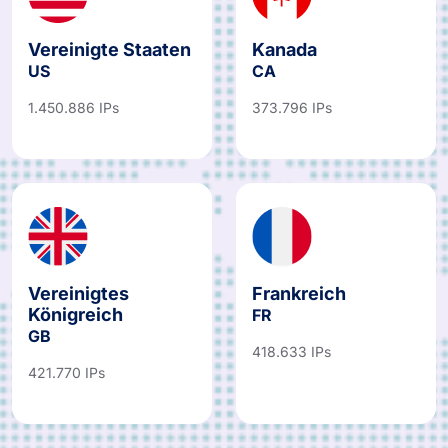
Vereinigte Staaten
Kanada
US
CA
1.450.886 IPs
373.796 IPs
Vereinigtes
Frankreich
Königreich
FR
GB
418.633 IPs
421.770 IPs