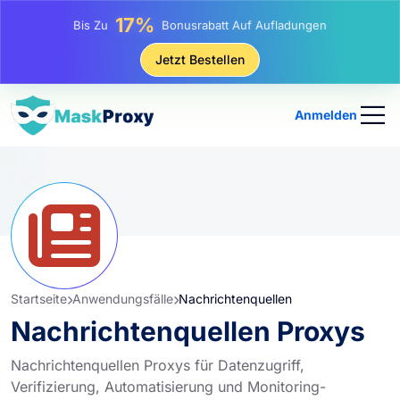
25%
Bis Zu
Rabatt Auf Statische IP-Käufe
81%
Jetzt Bestellen
Bis Zu
Rabatt Auf Rotierende IP Einkäufe
Anmelden
Startseite
Anwendungsfälle
Nachrichtenquellen
Nachrichtenquellen Proxys
Nachrichtenquellen Proxys für Datenzugriff,
Verifizierung, Automatisierung und Monitoring-