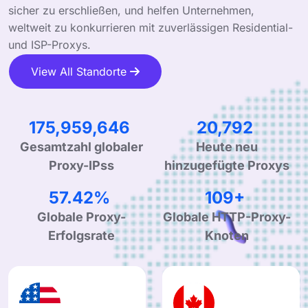
sicher zu erschließen, und helfen Unternehmen,
weltweit zu konkurrieren mit zuverlässigen Residential-
und ISP-Proxys.
View All Standorte
277,670,424
32,810
Gesamtzahl globaler
Heute neu
Proxy-IPss
hinzugefügte Proxys
92.13%
174+
Globale Proxy-
Globale HTTP-Proxy-
Erfolgsrate
Knoten