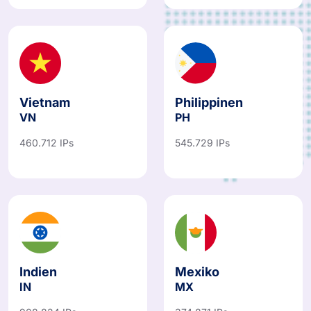
Vietnam
Philippinen
VN
PH
460.712 IPs
545.729 IPs
Indien
Mexiko
IN
MX