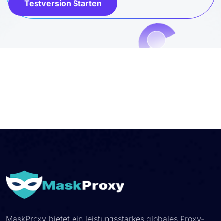
Testversion Starten
MaskProxy bietet ein leistungsstarkes globales Proxy-