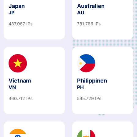
Japan
Australien
JP
AU
487.067 IPs
781.766 IPs
Vietnam
Philippinen
VN
PH
460.712 IPs
545.729 IPs