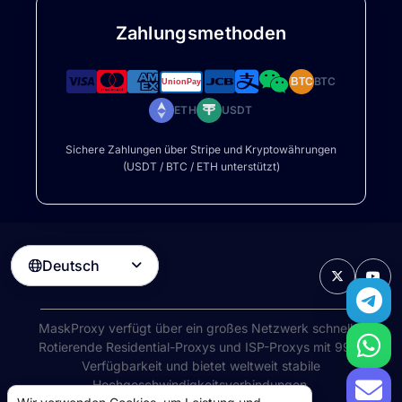
Zahlungsmethoden
BTC
BTC
ETH
USDT
Sichere Zahlungen über Stripe und Kryptowährungen
(USDT / BTC / ETH unterstützt)
Deutsch

MaskProxy verfügt über ein großes Netzwerk schneller
Rotierende Residential-Proxys
und ISP-Proxys mit 99%
Verfügbarkeit und bietet weltweit stabile
Hochgeschwindigkeitsverbindungen.