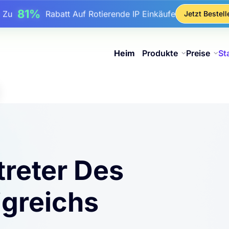
17%
Bis Zu
Bonusrabatt Auf Aufladungen
Jetzt Bestell
25%
Bis Zu
Rabatt Auf Statische IP-Käufe
81%
s Zu
Rabatt Auf Rotierende IP Einkäufe
Heim
Produkte
Preise
St
reter Des
igreichs