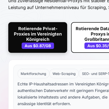
und zuverlässige Residential-Proxys mit stabiler 
Leistung auf Unternehmensniveau für Scraping,
Rotierende Privat-
Rotierende Dat
Proxies im Vereinigten
Proxys i
Königreich
Großbritan
Aus
$0.87
/GB
Aus
$0.35
Marktforschung
Web-Scraping
SEO- und SERP-
Echte IP-Haushaltsadressen im Vereinigten Königr
authentischen Datenverkehr mit geringem Fingera
lokalisierte Inhaltstests und andere Aufgaben, di
ansässige Identität erfordern.