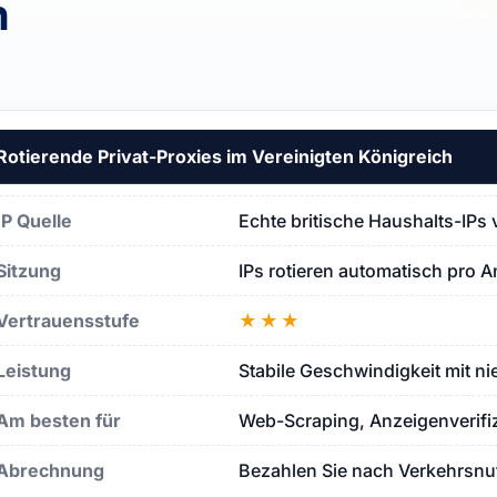
h
eich
Rotierende Privat-Proxies im Vereinigten Königreich
n
IP Quelle
Echte britische Haushalts-IPs
Königreich
Sitzung
IPs rotieren automatisch pro An
Vertrauensstufe
★★★
Leistung
Stabile Geschwindigkeit mit ni
Am besten für
Web-Scraping, Anzeigenverifiz
Abrechnung
Bezahlen Sie nach Verkehrsnut