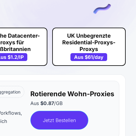
che Datacenter-
UK Unbegrenzte
roxys für
Residential-Proxys-
ßbritannien
Proxys
Aus
$1.2
/IP
Aus
$61
/day
ggregation
Rotierende Wohn-Proxies
Aus
$0.87
/GB
Workflows,
Jetzt Bestellen
eich