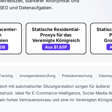
Betriebszeit, stärkerer Anonymität und
 SEO und Datenaufgaben.
acenter-
Statische Residential-
Statis
n
Proxys für das
P
nien
Vereinigte Königreich
Gro
/GB
Aus
$1.6
/IP
Tracking
Anzeigenüberprüfung
Preisüberwachung
Datena
eich mit automatischer Sitzungsrotation sorgen für äußerst
bdruck. Ideal für E-Commerce-Intelligence, Social-Media-
e ein hohes Vertrauensniveau und eine im Vereinigten Königr