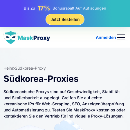
25%
Bis Zu
Rabatt Auf Statische IP-Käufe
81%
Jetzt Bestellen
Bis Zu
Rabatt Auf Rotierende IP Einkäufe
Anmelden
Heim
Südkorea-Proxy
Südkorea-Proxies
Südkoreanische Proxys sind auf Geschwindigkeit, Stabilität
und Skalierbarkeit ausgelegt. Greifen Sie auf echte
koreanische IPs für Web-Scraping, SEO, Anzeigenüberprüfung
und Automatisierung zu. Testen Sie MaskProxy kostenlos oder
kontaktieren Sie den Vertrieb für individuelle Proxy-Lösungen.