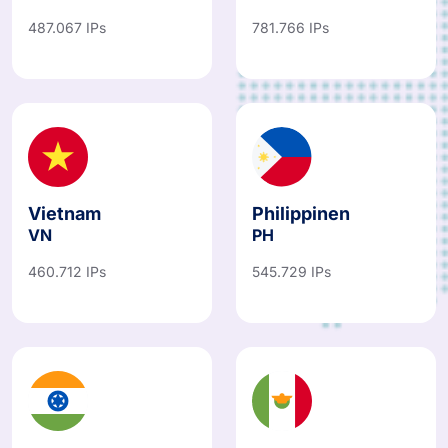
487.067 IPs
781.766 IPs
Vietnam
Philippinen
VN
PH
460.712 IPs
545.729 IPs