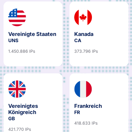
Vereinigte Staaten
Kanada
UNS
CA
1.450.886 IPs
373.796 IPs
Vereinigtes
Frankreich
Königreich
FR
GB
418.633 IPs
421.770 IPs