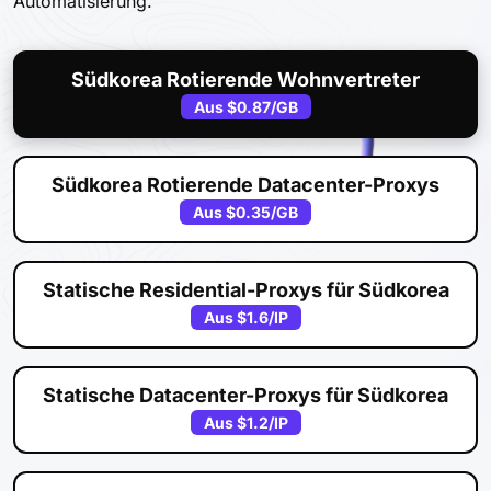
Automatisierung.
Südkorea Rotierende Wohnvertreter
Aus
$0.87
/GB
Südkorea Rotierende Datacenter-Proxys
Aus
$0.35
/GB
Statische Residential-Proxys für Südkorea
Aus
$1.6
/IP
Statische Datacenter-Proxys für Südkorea
Aus
$1.2
/IP