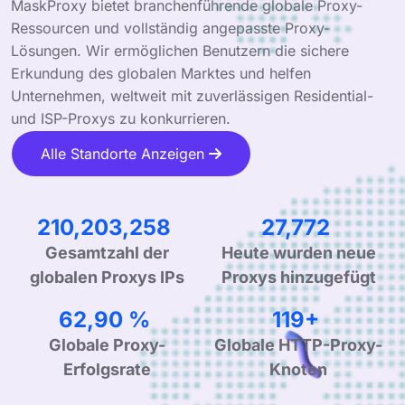
MaskProxy bietet branchenführende globale Proxy-
Ressourcen und vollständig angepasste Proxy-
Lösungen. Wir ermöglichen Benutzern die sichere
Erkundung des globalen Marktes und helfen
Unternehmen, weltweit mit zuverlässigen Residential-
und ISP-Proxys zu konkurrieren.
Alle Standorte Anzeigen
331,401,533
43,785
Gesamtzahl der
Heute wurden neue
globalen Proxys IPs
Proxys hinzugefügt
99,90 %
190+
Globale Proxy-
Globale HTTP-Proxy-
Erfolgsrate
Knoten