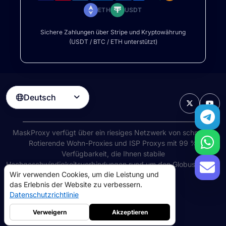
ETH
USDT
Sichere Zahlungen über Stripe und Kryptowährung
(USDT / BTC / ETH unterstützt)
Deutsch

MaskProxy verfügt über ein riesiges Netzwerk von schnellen
Rotierende Wohn-Proxies
und ISP Proxys mit 99 %
Verfügbarkeit, die Ihnen stabile
Hochgeschwindigkeitsverbindungen rund um den Globus bieten.
Wir verwenden Cookies, um die Leistung und
©
2026
AIWAY LIMITED. Alle Rechte vorbehalten.
das Erlebnis der Website zu verbessern.
Nutzungsbedingungen
Datenschutzrichtlinie
Datenschutzrichtlinie
Rückerstattungsrichtlinie
Cookie-Richtlinie
Verweigern
Akzeptieren