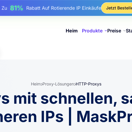
17%
Bis Zu
Bonusrabatt Auf Aufladungen
Jetzt Bestell
25%
Bis Zu
Rabatt Auf Statische IP-Käufe
81%
s Zu
Rabatt Auf Rotierende IP Einkäufe
Heim
Produkte
Preise
St
Heim
Proxy-Lösungen
HTTP-Proxys
 mit schnellen, 
heren IPs | MaskP