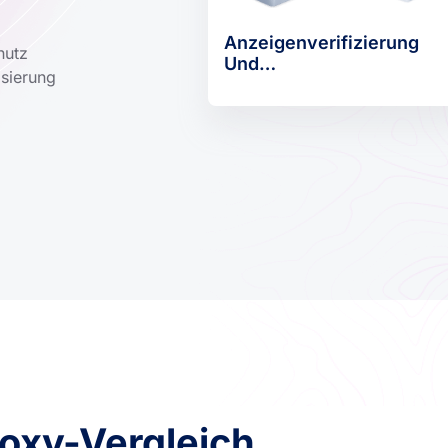
Anzeigenverifizierung
hutz
Und
isierung
Betrugsbekämpfungsübe
Wachung
xy-Vergleich