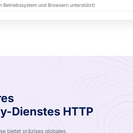
on Betriebssystem und Browsern unterstützt)
res
xy-Dienstes HTTP
e bietet präzises globales