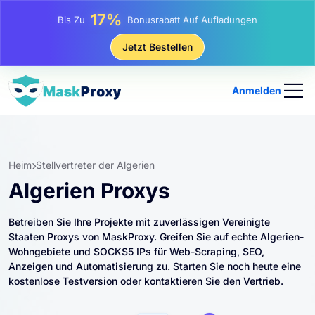
25%
Bis Zu
Rabatt Auf Statische IP-Käufe
81%
Jetzt Bestellen
Bis Zu
Rabatt Auf Rotierende IP Einkäufe
Anmelden
Heim
Stellvertreter der Algerien
Algerien Proxys
Betreiben Sie Ihre Projekte mit zuverlässigen Vereinigte
Staaten Proxys von MaskProxy. Greifen Sie auf echte Algerien-
Wohngebiete und SOCKS5 IPs für Web-Scraping, SEO,
Anzeigen und Automatisierung zu. Starten Sie noch heute eine
kostenlose Testversion oder kontaktieren Sie den Vertrieb.