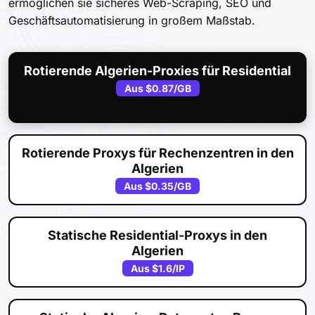
ermöglichen sie sicheres Web-Scraping, SEO und
Geschäftsautomatisierung in großem Maßstab.
Rotierende Algerien-Proxies für Residential
Aus
$0.87
/GB
Rotierende Proxys für Rechenzentren in den
Algerien
Aus
$0.35
/GB
Statische Residential-Proxys in den
Algerien
Aus
$1.6
/IP