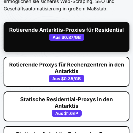
ermöglichen sie sicheres Web-Scraping, SEO und
Geschäftsautomatisierung in großem Maßstab.
Rotierende Antarktis-Proxies für Residential
Aus
$0.87
/GB
Rotierende Proxys für Rechenzentren in den
Antarktis
Aus
$0.35
/GB
Statische Residential-Proxys in den
Antarktis
Aus
$1.6
/IP