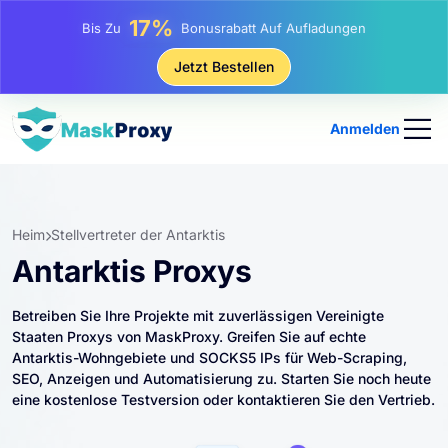
25%
Bis Zu
Rabatt Auf Statische IP-Käufe
81%
Jetzt Bestellen
Bis Zu
Rabatt Auf Rotierende IP Einkäufe
Anmelden
Heim
Stellvertreter der Antarktis
Antarktis Proxys
Betreiben Sie Ihre Projekte mit zuverlässigen Vereinigte
Staaten Proxys von MaskProxy. Greifen Sie auf echte
Antarktis-Wohngebiete und SOCKS5 IPs für Web-Scraping,
SEO, Anzeigen und Automatisierung zu. Starten Sie noch heute
eine kostenlose Testversion oder kontaktieren Sie den Vertrieb.