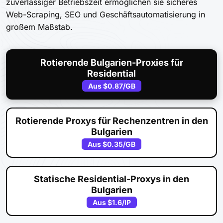
zuverlässiger Betriebszeit ermöglichen sie sicheres
Web-Scraping, SEO und Geschäftsautomatisierung in
großem Maßstab.
Rotierende Bulgarien-Proxies für
Residential
Aus
$0.87
/GB
Rotierende Proxys für Rechenzentren in den
Bulgarien
Aus
$0.35
/GB
Statische Residential-Proxys in den
Bulgarien
Aus
$1.6
/IP