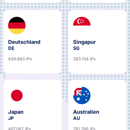
Deutschland
Singapur
DE
SG
439.883 IPs
393.154 IPs
Japan
Australien
JP
AU
487.067 IPs
781.766 IPs