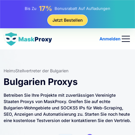
25%
Bis Zu
Rabatt Auf Statische IP-Käufe
81%
Jetzt Bestellen
Bis Zu
Rabatt Auf Rotierende IP Einkäufe
Anmelden
Heim
Stellvertreter der Bulgarien
Bulgarien Proxys
Betreiben Sie Ihre Projekte mit zuverlässigen Vereinigte
Staaten Proxys von MaskProxy. Greifen Sie auf echte
Bulgarien-Wohngebiete und SOCKS5 IPs für Web-Scraping,
SEO, Anzeigen und Automatisierung zu. Starten Sie noch heute
eine kostenlose Testversion oder kontaktieren Sie den Vertrieb.