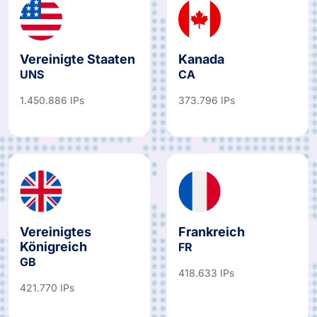
Vereinigte Staaten
Kanada
UNS
CA
1.450.886 IPs
373.796 IPs
Vereinigtes
Frankreich
Königreich
FR
GB
418.633 IPs
421.770 IPs