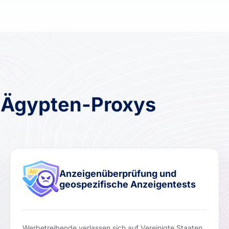
r Ägypten-Proxys
Anzeigenüberprüfung und
geospezifische Anzeigentests
Werbetreibende verlassen sich auf Vereinigte Staaten