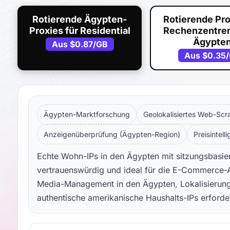
Rotierende Ägypten-
Rotierende Pro
Proxies für Residential
Rechenzentren
Ägypte
Aus
$0.87
/GB
Aus
$0.35
Ägypten-Marktforschung
Geolokalisiertes Web-Scr
Anzeigenüberprüfung (Ägypten-Region)
Preisintell
Echte Wohn-IPs in den Ägypten mit sitzungsbasiert
vertrauenswürdig und ideal für die E-Commerce-A
Media-Management in den Ägypten, Lokalisierung
authentische amerikanische Haushalts-IPs erforde