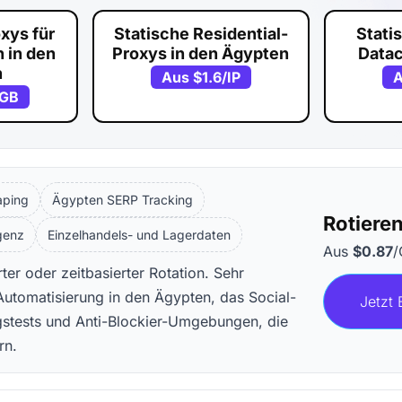
xys für
Statische Residential-
Stati
 in den
Proxys in den Ägypten
Data
n
Aus
$1.6
/IP
/GB
aping
Ägypten SERP Tracking
Rotiere
igenz
Einzelhandels- und Lagerdaten
Aus
$0.87
/
er oder zeitbasierter Rotation. Sehr
utomatisierung in den Ägypten, das Social-
Jetzt 
stests und Anti-Blockier-Umgebungen, die
rn.