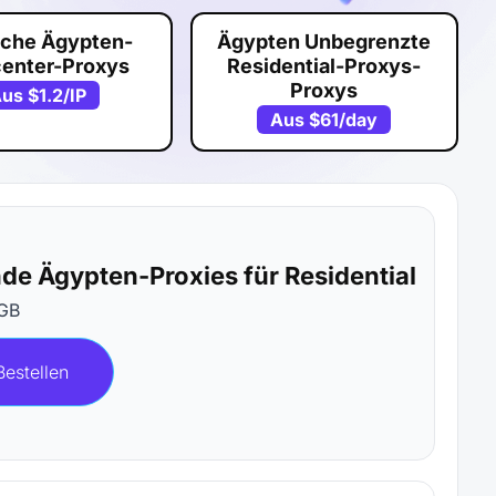
sche Ägypten-
Ägypten Unbegrenzte
center-Proxys
Residential-Proxys-
Proxys
Aus
$1.2
/IP
Aus
$61
/day
nde Ägypten-Proxies für Residential
GB
Bestellen