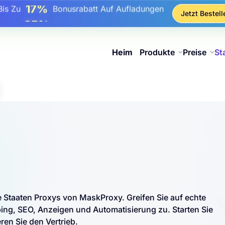
17%
Bis Zu
Bonusrabatt Auf Aufladungen
Jetzt Bestell
25%
Bis Zu
Rabatt Auf Statische IP-Käufe
81%
s Zu
Rabatt Auf Rotierende IP Einkäufe
Heim
Produkte
Preise
St
te Staaten Proxys von MaskProxy. Greifen Sie auf echte
g, SEO, Anzeigen und Automatisierung zu. Starten Sie
ren Sie den Vertrieb.