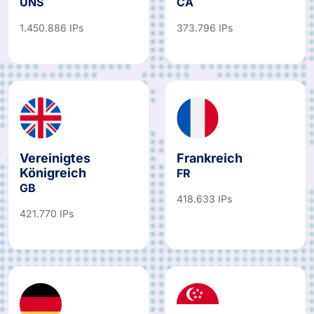
Vereinigte Staaten
Kanada
UNS
CA
1.450.886 IPs
373.796 IPs
Vereinigtes
Frankreich
Königreich
FR
GB
418.633 IPs
421.770 IPs