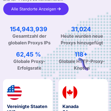
Alle Standorte Anzeigen
244,280,985
48,913
Heute wurden neue
Gesamtzahl der
Proxys hinzugefügt
globalen Proxys IPs
99,90 %
190+
Globale Proxy-
Globale HTTP-Proxy-
Erfolgsrate
Knoten