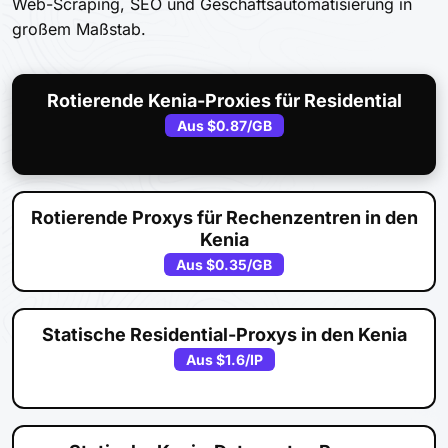
Web-Scraping, SEO und Geschäftsautomatisierung in
großem Maßstab.
Rotierende Kenia-Proxies für Residential
Aus
$0.87
/GB
Rotierende Proxys für Rechenzentren in den
Kenia
Aus
$0.35
/GB
Statische Residential-Proxys in den Kenia
Aus
$1.6
/IP