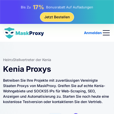
25%
Bis Zu
Rabatt Auf Statische IP-Käufe
81%
Jetzt Bestellen
Bis Zu
Rabatt Auf Rotierende IP Einkäufe
Anmelden
Heim
Stellvertreter der Kenia
Kenia Proxys
Betreiben Sie Ihre Projekte mit zuverlässigen Vereinigte
Staaten Proxys von MaskProxy. Greifen Sie auf echte Kenia-
Wohngebiete und SOCKS5 IPs für Web-Scraping, SEO,
Anzeigen und Automatisierung zu. Starten Sie noch heute eine
kostenlose Testversion oder kontaktieren Sie den Vertrieb.