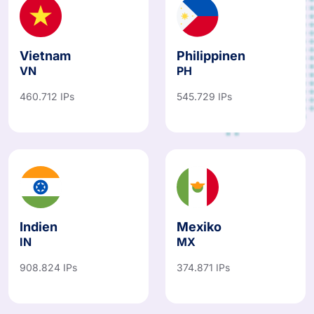
Vietnam
Philippinen
VN
PH
460.712 IPs
545.729 IPs
Indien
Mexiko
IN
MX
908.824 IPs
374.871 IPs