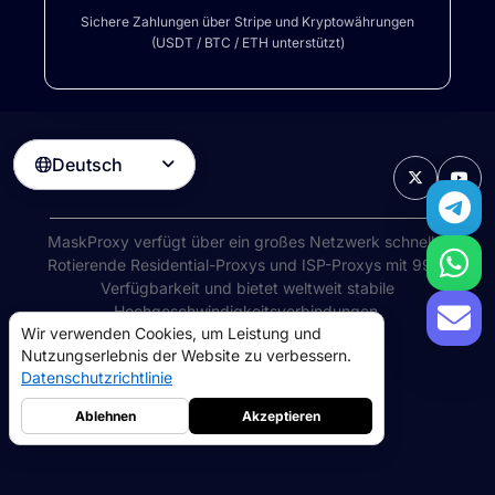
Sichere Zahlungen über Stripe und Kryptowährungen
(USDT / BTC / ETH unterstützt)
Deutsch

MaskProxy verfügt über ein großes Netzwerk schneller
Rotierende Residential-Proxys
und ISP-Proxys mit 99%
Verfügbarkeit und bietet weltweit stabile
Hochgeschwindigkeitsverbindungen.
Wir verwenden Cookies, um Leistung und
©
2026
AIWAY LIMITED. Alle Rechte vorbehalten.
Nutzungserlebnis der Website zu verbessern.
Nutzungsbedingungen
Datenschutzrichtlinie
Datenschutzrichtlinie
Rückerstattungsrichtlinie
Cookie-Richtlinie
Ablehnen
Akzeptieren