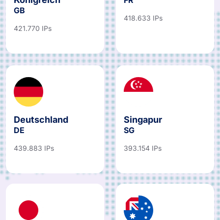
Königreich
FR
GB
418.633 IPs
421.770 IPs
Deutschland
Singapur
DE
SG
439.883 IPs
393.154 IPs