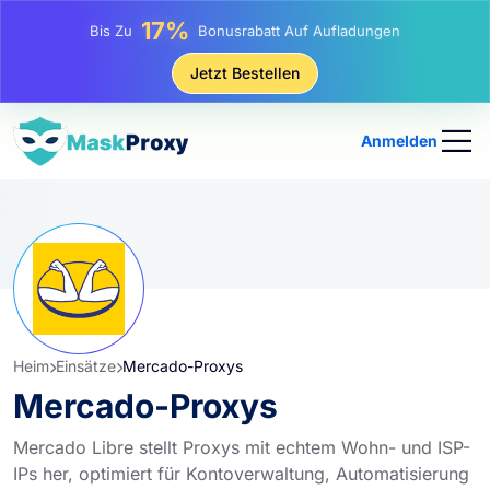
25%
Bis Zu
Rabatt Auf Statische IP-Käufe
81%
Jetzt Bestellen
Bis Zu
Rabatt Auf Rotierende IP Einkäufe
Anmelden
Heim
Einsätze
Mercado-Proxys
Mercado-Proxys
Mercado Libre stellt Proxys mit echtem Wohn- und ISP-
IPs her, optimiert für Kontoverwaltung, Automatisierung