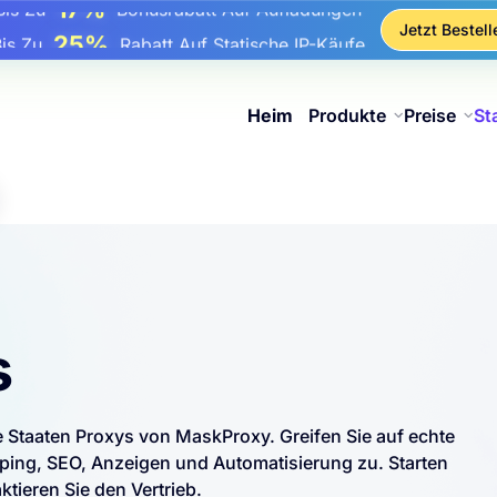
17%
Bis Zu
Bonusrabatt Auf Aufladungen
Jetzt Bestell
25%
Bis Zu
Rabatt Auf Statische IP-Käufe
81%
s Zu
Rabatt Auf Rotierende IP Einkäufe
Heim
Produkte
Preise
St
s
te Staaten Proxys von MaskProxy. Greifen Sie auf echte
ng, SEO, Anzeigen und Automatisierung zu. Starten
tieren Sie den Vertrieb.