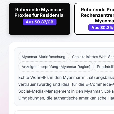
Rotierende Myanmar-
Rotierende Pro
Proxies für Residential
Rechenzentren
Myanma
Aus
$0.87
/GB
Aus
$0.35
Myanmar-Marktforschung
Geolokalisiertes Web-Sc
Anzeigenüberprüfung (Myanmar-Region)
Preisintel
Echte Wohn-IPs in den Myanmar mit sitzungsbasier
vertrauenswürdig und ideal für die E-Commerce-
Social-Media-Management in den Myanmar, Lokalis
Umgebungen, die authentische amerikanische Haus