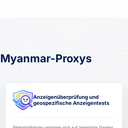
r Myanmar-Proxys
Anzeigenüberprüfung und
geospezifische Anzeigentests
Werbetreibende verlassen sich auf Vereinigte Staaten