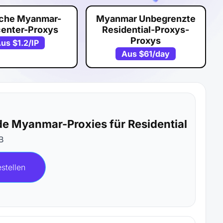
sche Myanmar-
Myanmar Unbegrenzte
center-Proxys
Residential-Proxys-
Proxys
Aus
$1.2
/IP
Aus
$61
/day
de Myanmar-Proxies für Residential
B
estellen