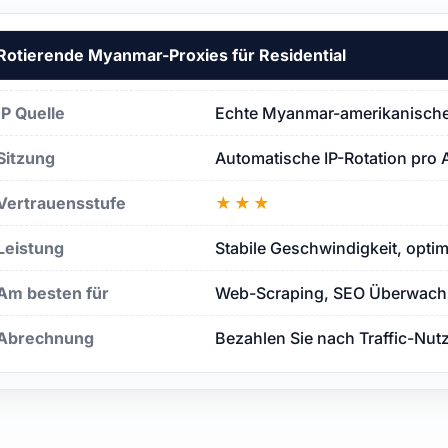
Rotierende Myanmar-Proxies für Residential
IP Quelle
Echte Myanmar-amerikanische 
Sitzung
Automatische IP-Rotation pro 
Vertrauensstufe
★★★
Leistung
Stabile Geschwindigkeit, opti
Am besten für
Web-Scraping, SEO Überwachu
Abrechnung
Bezahlen Sie nach Traffic-Nut