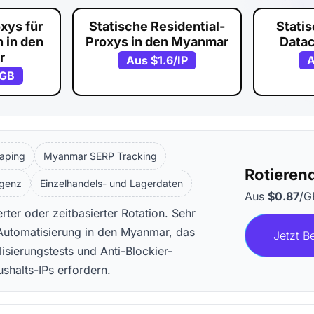
xys für
Statische Residential-
Stati
 in den
Proxys in den Myanmar
Data
r
Aus
$1.6
/IP
/GB
raping
Myanmar SERP Tracking
Rotieren
ligenz
Einzelhandels- und Lagerdaten
Aus
$0.87
/G
ter oder zeitbasierter Rotation. Sehr
Automatisierung in den Myanmar, das
Jetzt B
ierungstests und Anti-Blockier-
halts-IPs erfordern.