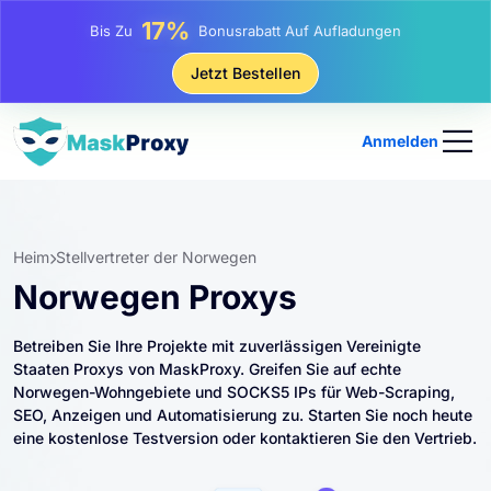
25%
Bis Zu
Rabatt Auf Statische IP-Käufe
81%
Jetzt Bestellen
Bis Zu
Rabatt Auf Rotierende IP Einkäufe
Anmelden
Heim
Stellvertreter der Norwegen
Norwegen Proxys
Betreiben Sie Ihre Projekte mit zuverlässigen Vereinigte
Staaten Proxys von MaskProxy. Greifen Sie auf echte
Norwegen-Wohngebiete und SOCKS5 IPs für Web-Scraping,
SEO, Anzeigen und Automatisierung zu. Starten Sie noch heute
eine kostenlose Testversion oder kontaktieren Sie den Vertrieb.