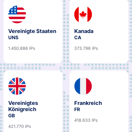
Vereinigte Staaten
Kanada
UNS
CA
1.450.886 IPs
373.796 IPs
Vereinigtes
Frankreich
Königreich
FR
GB
418.633 IPs
421.770 IPs