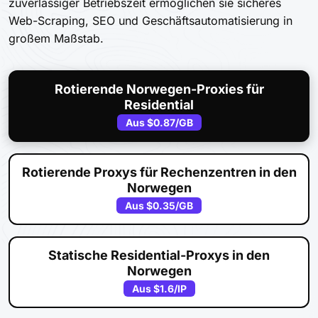
zuverlässiger Betriebszeit ermöglichen sie sicheres
Web-Scraping, SEO und Geschäftsautomatisierung in
großem Maßstab.
Rotierende Norwegen-Proxies für
Residential
Aus
$0.87
/GB
Rotierende Proxys für Rechenzentren in den
Norwegen
Aus
$0.35
/GB
Statische Residential-Proxys in den
Norwegen
Aus
$1.6
/IP