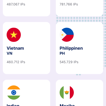
487.067 IPs
781.766 IPs
Vietnam
Philippinen
VN
PH
460.712 IPs
545.729 IPs