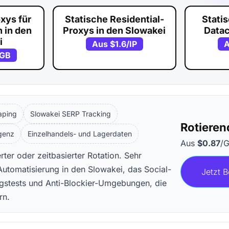
xys für
Statische Residential-
Stati
 in den
Proxys in den Slowakei
Data
i
Aus
$1.6
/IP
/GB
aping
Slowakei SERP Tracking
Rotieren
igenz
Einzelhandels- und Lagerdaten
Aus
$0.87
/
ter oder zeitbasierter Rotation. Sehr
utomatisierung in den Slowakei, das Social-
Jetzt B
gstests und Anti-Blockier-Umgebungen, die
rn.