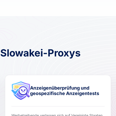
 Slowakei-Proxys
Anzeigenüberprüfung und
geospezifische Anzeigentests
Werbetreibende verlassen sich auf Vereinigte Staaten