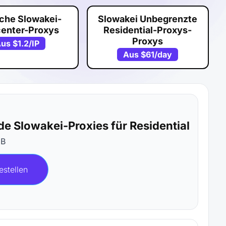
sche Slowakei-
Slowakei Unbegrenzte
center-Proxys
Residential-Proxys-
Proxys
Aus
$1.2
/IP
Aus
$61
/day
de Slowakei-Proxies für Residential
GB
estellen