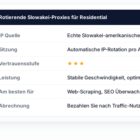
Rotierende Slowakei-Proxies für Residential
IP Quelle
Echte Slowakei-amerikanische
Sitzung
Automatische IP-Rotation pro 
Vertrauensstufe
★★★
Leistung
Stabile Geschwindigkeit, opti
Am besten für
Web-Scraping, SEO Überwachu
Abrechnung
Bezahlen Sie nach Traffic-Nut