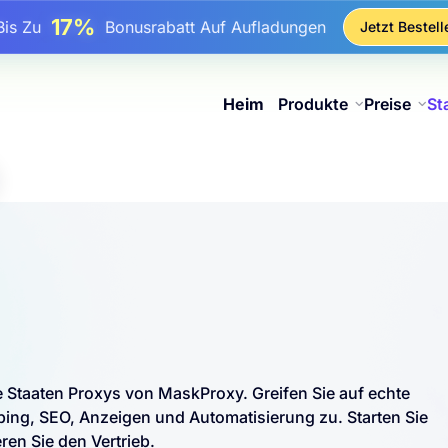
17%
Bis Zu
Bonusrabatt Auf Aufladungen
Jetzt Bestell
25%
Bis Zu
Rabatt Auf Statische IP-Käufe
81%
s Zu
Rabatt Auf Rotierende IP Einkäufe
Heim
Produkte
Preise
St
te Staaten Proxys von MaskProxy. Greifen Sie auf echte
ng, SEO, Anzeigen und Automatisierung zu. Starten Sie
ren Sie den Vertrieb.