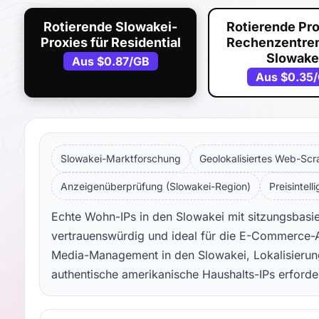
Rotierende Slowakei-
Rotierende Pro
Proxies für Residential
Rechenzentren
Slowake
Aus
$0.87
/GB
Aus
$0.35
Slowakei-Marktforschung
Geolokalisiertes Web-Scr
Anzeigenüberprüfung (Slowakei-Region)
Preisintell
Echte Wohn-IPs in den Slowakei mit sitzungsbasier
vertrauenswürdig und ideal für die E-Commerce-A
Media-Management in den Slowakei, Lokalisierun
authentische amerikanische Haushalts-IPs erforde