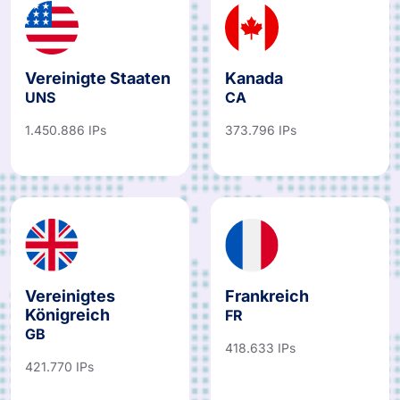
Vereinigte Staaten
Kanada
UNS
CA
1.450.886 IPs
373.796 IPs
Vereinigtes
Frankreich
Königreich
FR
GB
418.633 IPs
421.770 IPs