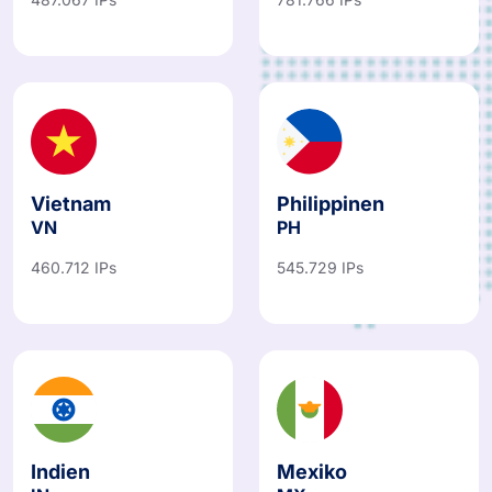
487.067 IPs
781.766 IPs
Vietnam
Philippinen
VN
PH
460.712 IPs
545.729 IPs
Indien
Mexiko