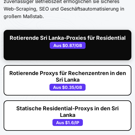
zuverlässiger Betriebszeit ermöglichen sie sicheres
Web-Scraping, SEO und Geschäftsautomatisierung in
großem Maßstab.
Rotierende Sri Lanka-Proxies für Residential
Aus
$0.87
/GB
Rotierende Proxys für Rechenzentren in den
Sri Lanka
Aus
$0.35
/GB
Statische Residential-Proxys in den Sri
Lanka
Aus
$1.6
/IP