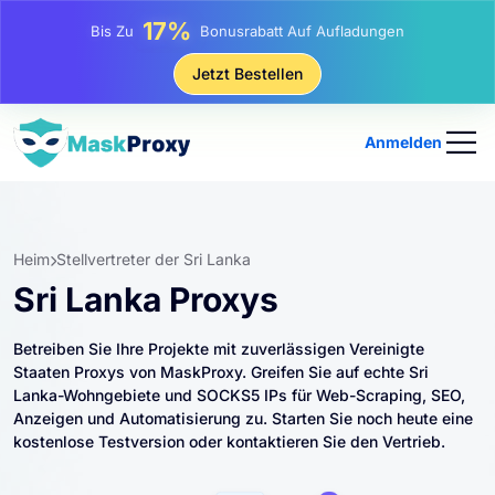
25%
Bis Zu
Rabatt Auf Statische IP-Käufe
81%
Jetzt Bestellen
Bis Zu
Rabatt Auf Rotierende IP Einkäufe
Anmelden
Heim
Stellvertreter der Sri Lanka
Sri Lanka Proxys
Betreiben Sie Ihre Projekte mit zuverlässigen Vereinigte
Staaten Proxys von MaskProxy. Greifen Sie auf echte Sri
Lanka-Wohngebiete und SOCKS5 IPs für Web-Scraping, SEO,
Anzeigen und Automatisierung zu. Starten Sie noch heute eine
kostenlose Testversion oder kontaktieren Sie den Vertrieb.