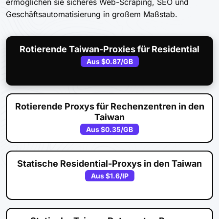
ermöglichen sie sicheres Web-Scraping, SEO und
Geschäftsautomatisierung in großem Maßstab.
Rotierende Taiwan-Proxies für Residential
Aus
$0.87
/GB
Rotierende Proxys für Rechenzentren in den
Taiwan
Aus
$0.35
/GB
Statische Residential-Proxys in den Taiwan
Aus
$1.6
/IP