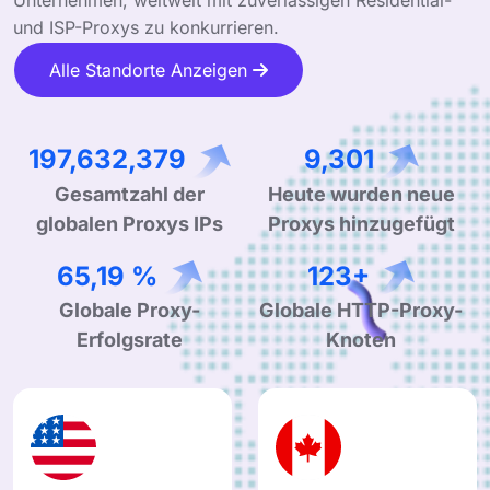
und ISP-Proxys zu konkurrieren.
Alle Standorte Anzeigen
298,667,240
14,056
Gesamtzahl der
Heute wurden neue
globalen Proxys IPs
Proxys hinzugefügt
99,90 %
190+
Globale Proxy-
Globale HTTP-Proxy-
Erfolgsrate
Knoten