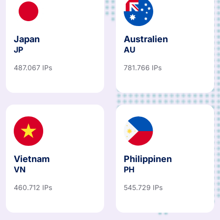
Japan
Australien
JP
AU
487.067 IPs
781.766 IPs
Vietnam
Philippinen
VN
PH
460.712 IPs
545.729 IPs