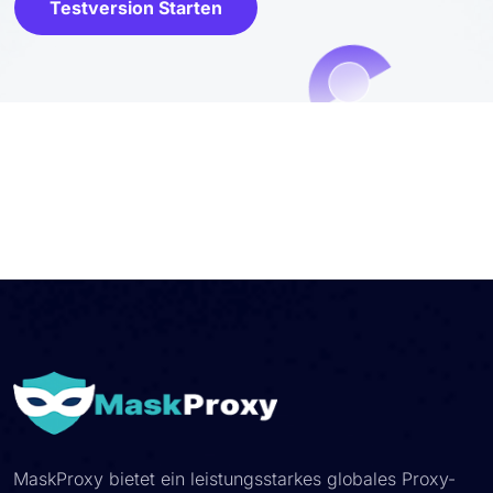
Testversion Starten
MaskProxy bietet ein leistungsstarkes globales Proxy-