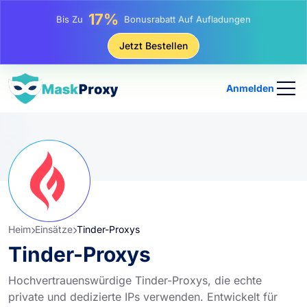
25%
Bis Zu
Rabatt Auf Statische IP-Käufe
81%
Jetzt Bestellen
Bis Zu
Rabatt Auf Rotierende IP Einkäufe
Anmelden
Heim
Einsätze
Tinder-Proxys
Tinder-Proxys
Hochvertrauenswürdige Tinder-Proxys, die echte
private und dedizierte IPs verwenden. Entwickelt für