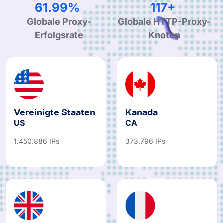
99.90%
190+
Globale Proxy-
Globale HTTP-Proxy-
Erfolgsrate
Knoten
Vereinigte Staaten
Kanada
US
CA
1.450.886 IPs
373.796 IPs