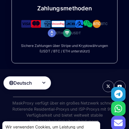
Zahlungsmethoden
BTC
BTC
ETH
USDT
Sichere Zahlungen über Stripe und Kryptowährungen
(USDT / BTC / ETH unterstützt)
Deutsch

MaskProxy verfügt über ein großes Netzwerk schneller
Rotierende Residential-Proxys
und ISP-Proxys mit 99%
Verfügbarkeit und bietet weltweit stabile
Hochgeschwindigkeitsverbindungen.
Wir verwenden Cookies, um Leistung und