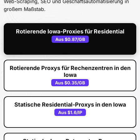
Web-Scraping, SEO und Geschäftsautomatisierung in
großem Maßstab.
Rotierende Iowa-Proxies für Residential
Aus
$0.87
/GB
Rotierende Proxys für Rechenzentren in den
Iowa
Aus
$0.35
/GB
Statische Residential-Proxys in den Iowa
Aus
$1.6
/IP