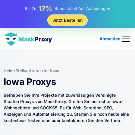
25%
Bis Zu
Rabatt Auf Statische IP-Käufe
81%
Jetzt Bestellen
Bis Zu
Rabatt Auf Rotierende IP Einkäufe
Anmelden
Heim
Stellvertreter der Iowa
Iowa Proxys
Betreiben Sie Ihre Projekte mit zuverlässigen Vereinigte
Staaten Proxys von MaskProxy. Greifen Sie auf echte Iowa-
Wohngebiete und SOCKS5 IPs für Web-Scraping, SEO,
Anzeigen und Automatisierung zu. Starten Sie noch heute eine
kostenlose Testversion oder kontaktieren Sie den Vertrieb.