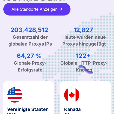
Alle Standorte Anzeigen
311,733,710
19,657
Gesamtzahl der
Heute wurden neue
globalen Proxys IPs
Proxys hinzugefügt
99,90 %
190+
Globale Proxy-
Globale HTTP-Proxy-
Erfolgsrate
Knoten
Vereinigte Staaten
Kanada