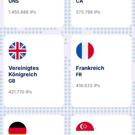
UNS
CA
1.450.886 IPs
373.796 IPs
Vereinigtes
Frankreich
Königreich
FR
GB
418.633 IPs
421.770 IPs