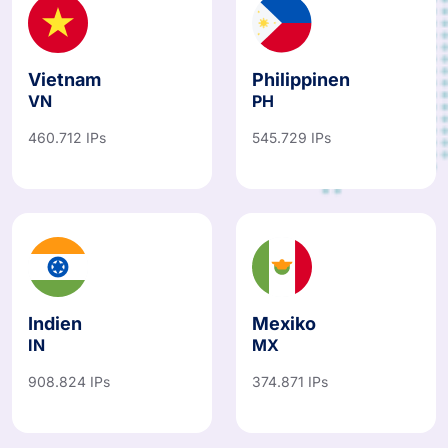
Vietnam
Philippinen
VN
PH
460.712 IPs
545.729 IPs
Indien
Mexiko
IN
MX
908.824 IPs
374.871 IPs