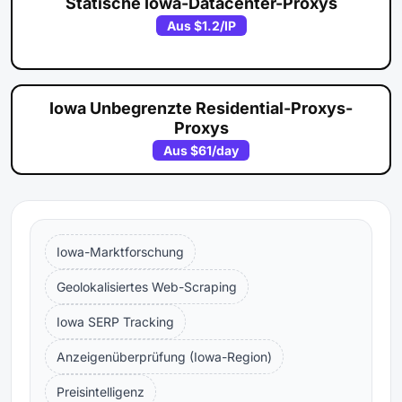
Statische Iowa-Datacenter-Proxys
Aus
$1.2
/IP
Iowa Unbegrenzte Residential-Proxys-
Proxys
Aus
$61
/day
Iowa-Marktforschung
Geolokalisiertes Web-Scraping
Iowa SERP Tracking
Anzeigenüberprüfung (Iowa-Region)
Preisintelligenz