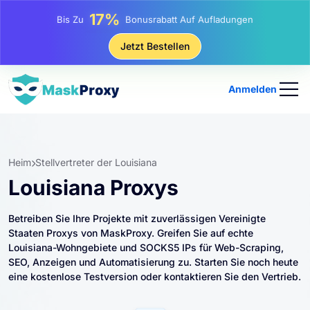
25%
Bis Zu
Rabatt Auf Statische IP-Käufe
81%
Jetzt Bestellen
Bis Zu
Rabatt Auf Rotierende IP Einkäufe
Anmelden
Heim
Stellvertreter der Louisiana
Louisiana Proxys
Betreiben Sie Ihre Projekte mit zuverlässigen Vereinigte
Staaten Proxys von MaskProxy. Greifen Sie auf echte
Louisiana-Wohngebiete und SOCKS5 IPs für Web-Scraping,
SEO, Anzeigen und Automatisierung zu. Starten Sie noch heute
eine kostenlose Testversion oder kontaktieren Sie den Vertrieb.