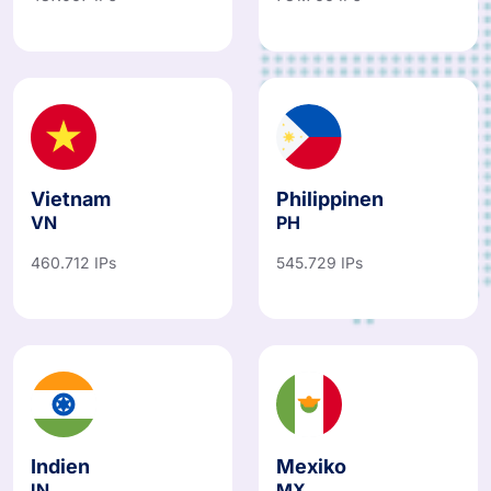
487.067 IPs
781.766 IPs
Vietnam
Philippinen
VN
PH
460.712 IPs
545.729 IPs
Indien
Mexiko