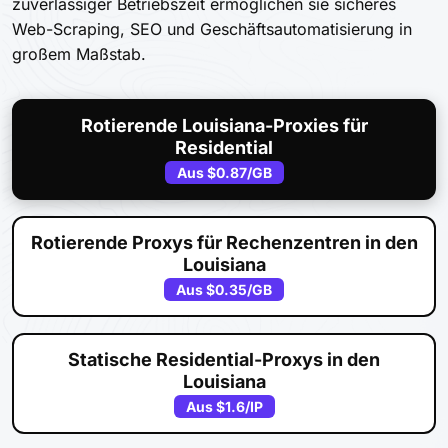
zuverlässiger Betriebszeit ermöglichen sie sicheres
Web-Scraping, SEO und Geschäftsautomatisierung in
großem Maßstab.
Rotierende Louisiana-Proxies für
Residential
Aus
$0.87
/GB
Rotierende Proxys für Rechenzentren in den
Louisiana
Aus
$0.35
/GB
Statische Residential-Proxys in den
Louisiana
Aus
$1.6
/IP