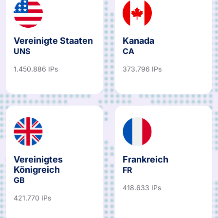
Vereinigte Staaten
Kanada
UNS
CA
1.450.886 IPs
373.796 IPs
Vereinigtes
Frankreich
Königreich
FR
GB
418.633 IPs
421.770 IPs