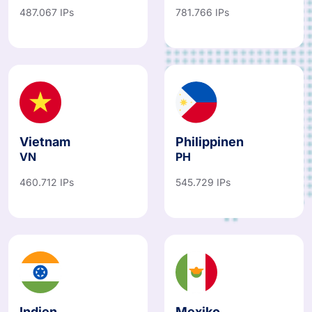
JP
AU
487.067 IPs
781.766 IPs
Vietnam
Philippinen
VN
PH
460.712 IPs
545.729 IPs