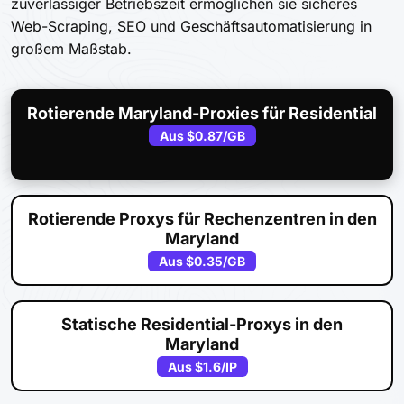
zuverlässiger Betriebszeit ermöglichen sie sicheres
Web-Scraping, SEO und Geschäftsautomatisierung in
großem Maßstab.
Rotierende Maryland-Proxies für Residential
Aus
$0.87
/GB
Rotierende Proxys für Rechenzentren in den
Maryland
Aus
$0.35
/GB
Statische Residential-Proxys in den
Maryland
Aus
$1.6
/IP