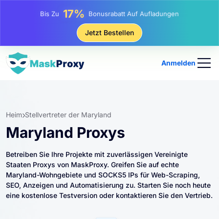
25%
Bis Zu
Rabatt Auf Statische IP-Käufe
81%
Jetzt Bestellen
Bis Zu
Rabatt Auf Rotierende IP Einkäufe
Anmelden
Heim
Stellvertreter der Maryland
Maryland Proxys
Betreiben Sie Ihre Projekte mit zuverlässigen Vereinigte
Staaten Proxys von MaskProxy. Greifen Sie auf echte
Maryland-Wohngebiete und SOCKS5 IPs für Web-Scraping,
SEO, Anzeigen und Automatisierung zu. Starten Sie noch heute
eine kostenlose Testversion oder kontaktieren Sie den Vertrieb.