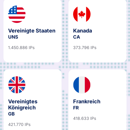
Vereinigte Staaten
Kanada
UNS
CA
1.450.886 IPs
373.796 IPs
Vereinigtes
Frankreich
Königreich
FR
GB
418.633 IPs