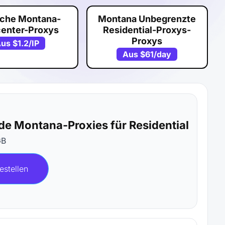
sche Montana-
Montana Unbegrenzte
center-Proxys
Residential-Proxys-
Proxys
Aus
$1.2
/IP
Aus
$61
/day
de Montana-Proxies für Residential
GB
estellen