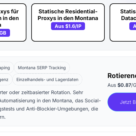
xys für
Statische Residential-
Stati
 in den
Proxys in den Montana
Data
a
Aus
$1.6
/IP
/GB
aping
Montana SERP Tracking
Rotieren
igenz
Einzelhandels- und Lagerdaten
Aus
$0.87
/
er oder zeitbasierter Rotation. Sehr
utomatisierung in den Montana, das Social-
Jetzt B
stests und Anti-Blockier-Umgebungen, die
rn.