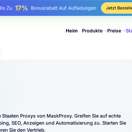
25%
Bis Zu
Rabatt Auf Statische IP-Käufe
Jetzt Bestell
81%
s Zu
Rabatt Auf Rotierende IP Einkäufe
Heim
Produkte
Preise
St
te Staaten Proxys von MaskProxy. Greifen Sie auf echte
g, SEO, Anzeigen und Automatisierung zu. Starten Sie
ren Sie den Vertrieb.