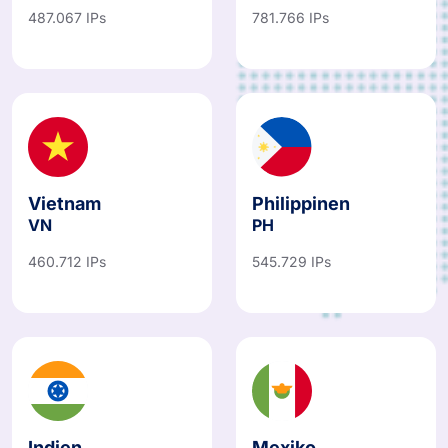
487.067 IPs
781.766 IPs
Vietnam
Philippinen
VN
PH
460.712 IPs
545.729 IPs