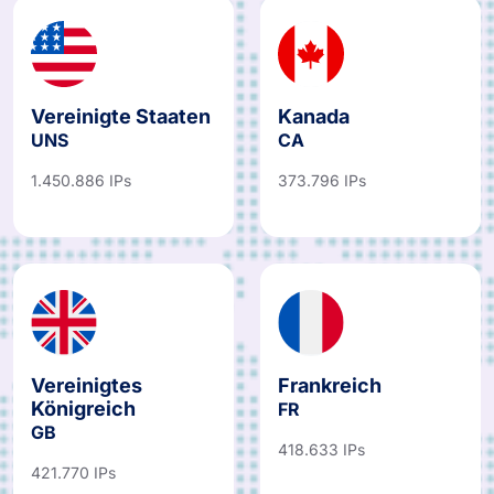
Vereinigte Staaten
Kanada
UNS
CA
1.450.886 IPs
373.796 IPs
Vereinigtes
Frankreich
Königreich
FR
GB
418.633 IPs
421.770 IPs