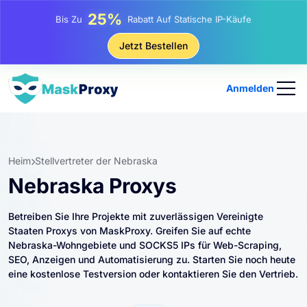
25%
Bis Zu
Rabatt Auf Statische IP-Käufe
81%
Jetzt Bestellen
Bis Zu
Rabatt Auf Rotierende IP Einkäufe
Anmelden
Heim
Stellvertreter der Nebraska
Nebraska Proxys
Betreiben Sie Ihre Projekte mit zuverlässigen Vereinigte
Staaten Proxys von MaskProxy. Greifen Sie auf echte
Nebraska-Wohngebiete und SOCKS5 IPs für Web-Scraping,
SEO, Anzeigen und Automatisierung zu. Starten Sie noch heute
eine kostenlose Testversion oder kontaktieren Sie den Vertrieb.