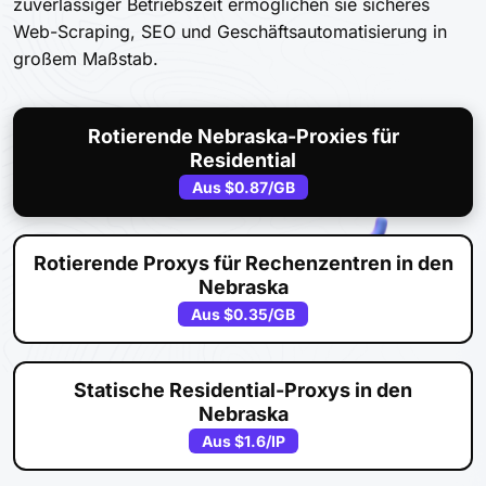
zuverlässiger Betriebszeit ermöglichen sie sicheres
Web-Scraping, SEO und Geschäftsautomatisierung in
großem Maßstab.
Rotierende Nebraska-Proxies für
Residential
Aus
$0.87
/GB
Rotierende Proxys für Rechenzentren in den
Nebraska
Aus
$0.35
/GB
Statische Residential-Proxys in den
Nebraska
Aus
$1.6
/IP