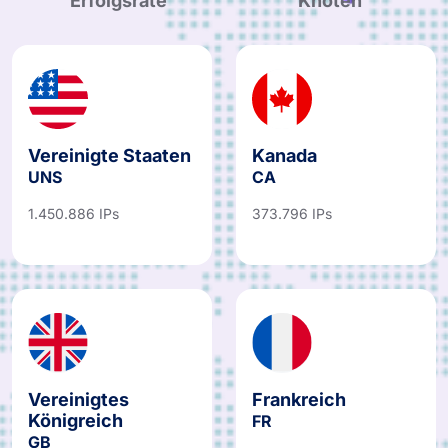
Erfolgsrate
Knoten
Vereinigte Staaten
Kanada
UNS
CA
1.450.886 IPs
373.796 IPs
Vereinigtes
Frankreich
Königreich
FR
GB