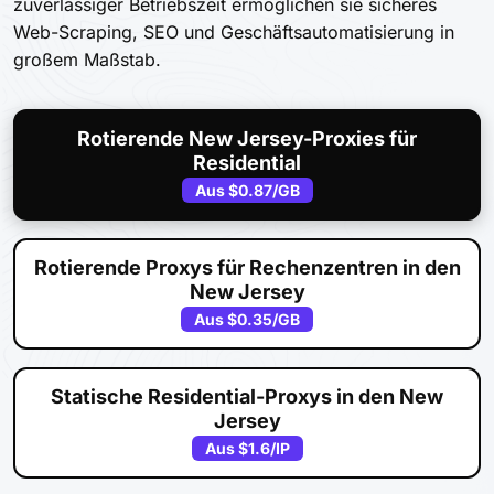
zuverlässiger Betriebszeit ermöglichen sie sicheres
Web-Scraping, SEO und Geschäftsautomatisierung in
großem Maßstab.
Rotierende New Jersey-Proxies für
Residential
Aus
$0.87
/GB
Rotierende Proxys für Rechenzentren in den
New Jersey
Aus
$0.35
/GB
Statische Residential-Proxys in den New
Jersey
Aus
$1.6
/IP