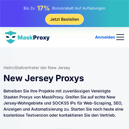
25%
Bis Zu
Rabatt Auf Statische IP-Käufe
81%
Jetzt Bestellen
Bis Zu
Rabatt Auf Rotierende IP Einkäufe
Anmelden
Heim
Stellvertreter der New Jersey
New Jersey Proxys
Betreiben Sie Ihre Projekte mit zuverlässigen Vereinigte
Staaten Proxys von MaskProxy. Greifen Sie auf echte New
Jersey-Wohngebiete und SOCKS5 IPs für Web-Scraping, SEO,
Anzeigen und Automatisierung zu. Starten Sie noch heute eine
kostenlose Testversion oder kontaktieren Sie den Vertrieb.