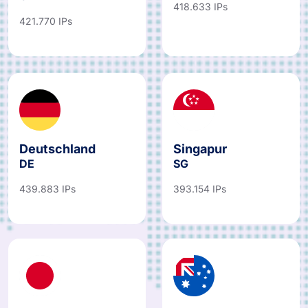
418.633 IPs
421.770 IPs
Deutschland
Singapur
DE
SG
439.883 IPs
393.154 IPs