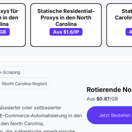
xys für
Statische Residential-
Sta
 in den
Proxys in den North
Caroli
lina
Carolina
/GB
Aus
$1.6
/IP
b-Scraping
(North Carolina-Region)
Rotierende Nor
Aus
$0.87
/GB
basierter oder zeitbasierter
Jetzt Bestellen
ie E-Commerce-Automatisierung in den
den North Carolina,
n, die authentische amerikanische