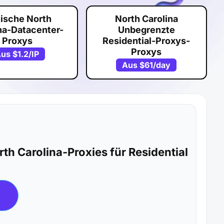
tische North
North Carolina
na-Datacenter-
Unbegrenzte
Proxys
Residential-Proxys-
Proxys
Aus
$1.2
/IP
Aus
$61
/day
th Carolina-Proxies für Residential