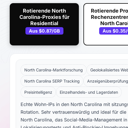
Rotierende North
Rotierende Pro
Carolina-Proxies für
Rechenzentren
Residential
North Caro
Aus
$0.87
/GB
Aus
$0.35
North Carolina-Marktforschung
Geolokalisiertes We
North Carolina SERP Tracking
Anzeigenüberprüfung 
Preisintelligenz
Einzelhandels- und Lagerdaten
Echte Wohn-IPs in den North Carolina mit sitzungs
Rotation. Sehr vertrauenswürdig und ideal für d
North Carolina, das Social-Media-Management in 
Lokalisierungstests und Anti-Blockier-Umgebunge