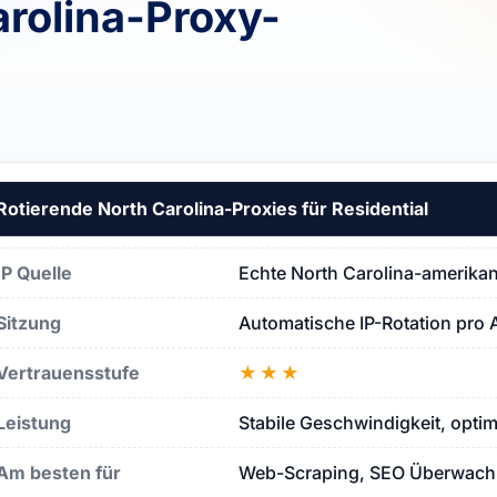
arolina-Proxy-
al
Rotierende North Carolina-Proxies für Residential
lina
IP Quelle
Echte North Carolina-amerika
na
Sitzung
Automatische IP-Rotation pro 
Vertrauensstufe
★★★
Leistung
Stabile Geschwindigkeit, opti
Am besten für
Web-Scraping, SEO Überwachu