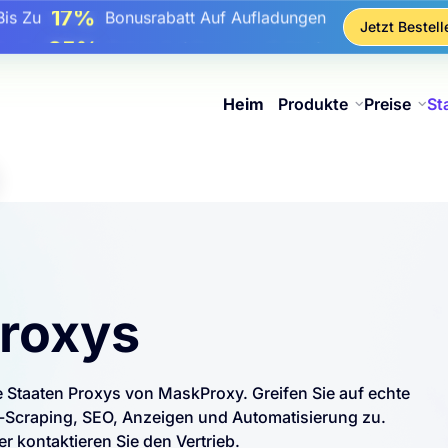
17%
Bis Zu
Bonusrabatt Auf Aufladungen
Jetzt Bestell
25%
Bis Zu
Rabatt Auf Statische IP-Käufe
81%
s Zu
Rabatt Auf Rotierende IP Einkäufe
Heim
Produkte
Preise
St
Proxys
te Staaten Proxys von MaskProxy. Greifen Sie auf echte
Scraping, SEO, Anzeigen und Automatisierung zu.
r kontaktieren Sie den Vertrieb.