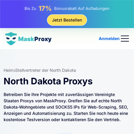
25%
Bis Zu
Rabatt Auf Statische IP-Käufe
81%
Jetzt Bestellen
Bis Zu
Rabatt Auf Rotierende IP Einkäufe
Anmelden
Heim
Stellvertreter der North Dakota
North Dakota Proxys
Betreiben Sie Ihre Projekte mit zuverlässigen Vereinigte
Staaten Proxys von MaskProxy. Greifen Sie auf echte North
Dakota-Wohngebiete und SOCKS5 IPs für Web-Scraping, SEO,
Anzeigen und Automatisierung zu. Starten Sie noch heute eine
kostenlose Testversion oder kontaktieren Sie den Vertrieb.