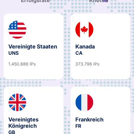
Erfolgsrate
Knoten
Vereinigte Staaten
Kanada
UNS
CA
1.450.886 IPs
373.796 IPs
Vereinigtes
Frankreich
Königreich
FR
GB