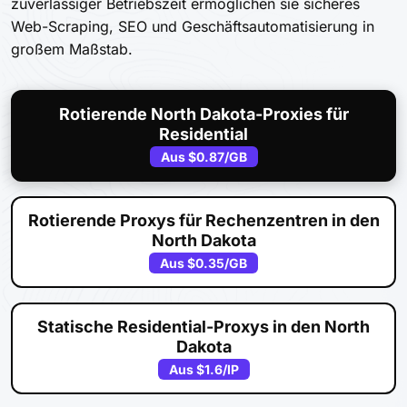
zuverlässiger Betriebszeit ermöglichen sie sicheres
Web-Scraping, SEO und Geschäftsautomatisierung in
großem Maßstab.
Rotierende North Dakota-Proxies für
Residential
Aus
$0.87
/GB
Rotierende Proxys für Rechenzentren in den
North Dakota
Aus
$0.35
/GB
Statische Residential-Proxys in den North
Dakota
Aus
$1.6
/IP