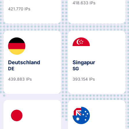
418.633 IPs
421.770 IPs
Deutschland
Singapur
DE
SG
439.883 IPs
393.154 IPs