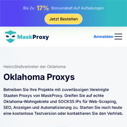
25%
Bis Zu
Rabatt Auf Statische IP-Käufe
81%
Jetzt Bestellen
Bis Zu
Rabatt Auf Rotierende IP Einkäufe
Anmelden
Heim
Stellvertreter der Oklahoma
Oklahoma Proxys
Betreiben Sie Ihre Projekte mit zuverlässigen Vereinigte
Staaten Proxys von MaskProxy. Greifen Sie auf echte
Oklahoma-Wohngebiete und SOCKS5 IPs für Web-Scraping,
SEO, Anzeigen und Automatisierung zu. Starten Sie noch heute
eine kostenlose Testversion oder kontaktieren Sie den Vertrieb.