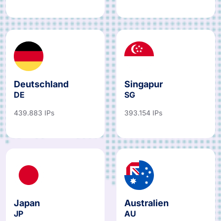
421.770 IPs
Deutschland
Singapur
DE
SG
439.883 IPs
393.154 IPs
Japan
Australien