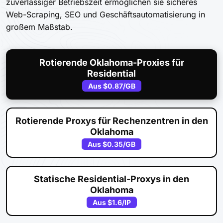
zuverlässiger Betriebszeit ermöglichen sie sicheres
Web-Scraping, SEO und Geschäftsautomatisierung in
großem Maßstab.
Rotierende Oklahoma-Proxies für
Residential
Aus
$0.87
/GB
Rotierende Proxys für Rechenzentren in den
Oklahoma
Aus
$0.35
/GB
Statische Residential-Proxys in den
Oklahoma
Aus
$1.6
/IP