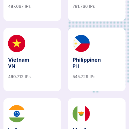
JP
AU
487.067 IPs
781.766 IPs
Vietnam
Philippinen
VN
PH
460.712 IPs
545.729 IPs