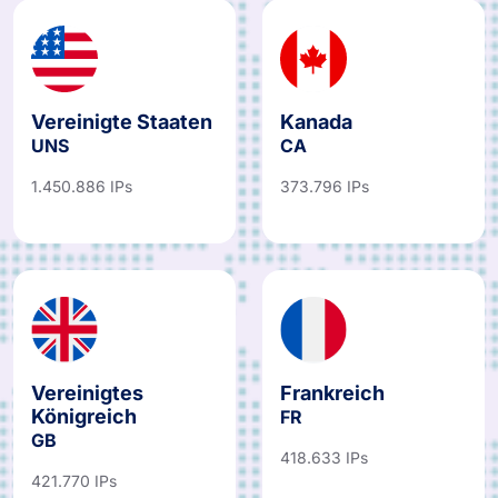
Vereinigte Staaten
Kanada
UNS
CA
1.450.886 IPs
373.796 IPs
Vereinigtes
Frankreich
Königreich
FR
GB
418.633 IPs