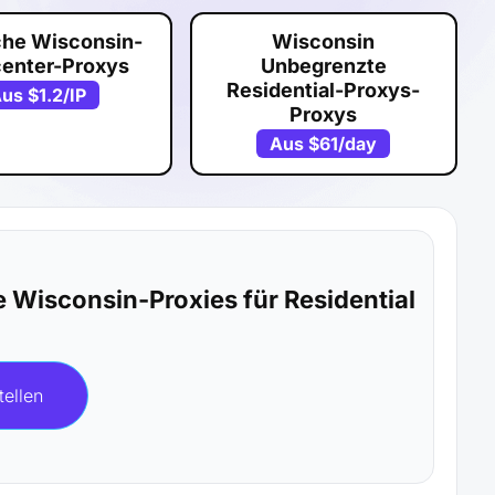
che Wisconsin-
Wisconsin
center-Proxys
Unbegrenzte
Residential-Proxys-
Aus
$1.2
/IP
Proxys
Aus
$61
/day
 Wisconsin-Proxies für Residential
tellen