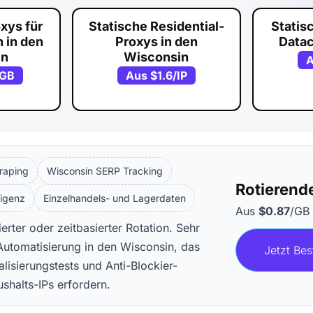
xys für
Statische Residential-
Statis
 in den
Proxys in den
Data
in
Wisconsin
/GB
Aus
$1.6
/IP
raping
Wisconsin SERP Tracking
Rotierende
ligenz
Einzelhandels- und Lagerdaten
Aus
$0.87
/GB
rter oder zeitbasierter Rotation. Sehr
utomatisierung in den Wisconsin, das
Jetzt Bes
isierungstests und Anti-Blockier-
halts-IPs erfordern.