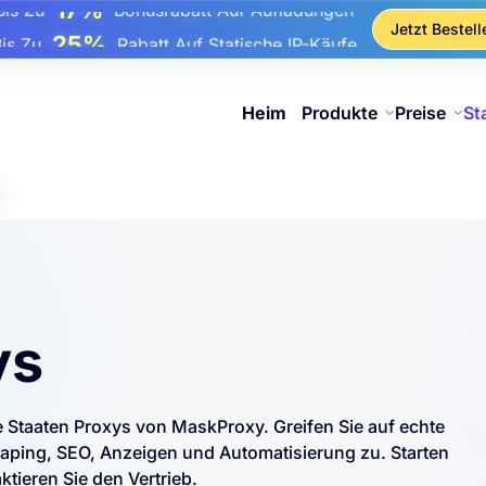
25%
Bis Zu
Rabatt Auf Statische IP-Käufe
Jetzt Bestell
81%
s Zu
Rabatt Auf Rotierende IP Einkäufe
Heim
Produkte
Preise
St
ys
te Staaten Proxys von MaskProxy. Greifen Sie auf echte
ing, SEO, Anzeigen und Automatisierung zu. Starten
tieren Sie den Vertrieb.