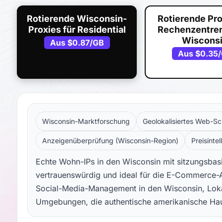
Rotierende Wisconsin-
Rotierende Pro
Proxies für Residential
Rechenzentren
Wiscons
Aus
$0.87
/GB
Aus
$0.35
Wisconsin-Marktforschung
Geolokalisiertes Web-Sc
Anzeigenüberprüfung (Wisconsin-Region)
Preisintel
Echte Wohn-IPs in den Wisconsin mit sitzungsbasie
vertrauenswürdig und ideal für die E-Commerce-A
Social-Media-Management in den Wisconsin, Lokal
Umgebungen, die authentische amerikanische Haus