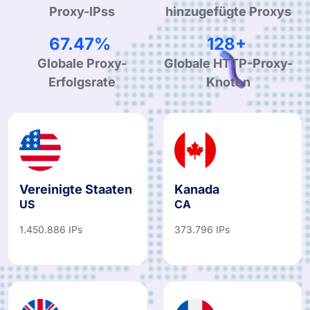
Proxy-IPss
hinzugefügte Proxys
99.90%
190+
Globale Proxy-
Globale HTTP-Proxy-
Erfolgsrate
Knoten
Vereinigte Staaten
Kanada
US
CA
1.450.886 IPs
373.796 IPs