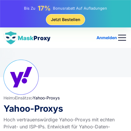
25%
Bis Zu
Rabatt Auf Statische IP-Käufe
81%
Jetzt Bestellen
Bis Zu
Rabatt Auf Rotierende IP Einkäufe
Anmelden
Heim
Einsätze
Yahoo-Proxys
Yahoo-Proxys
Hoch vertrauenswürdige Yahoo-Proxys mit echten
Privat- und ISP-IPs. Entwickelt für Yahoo-Daten-