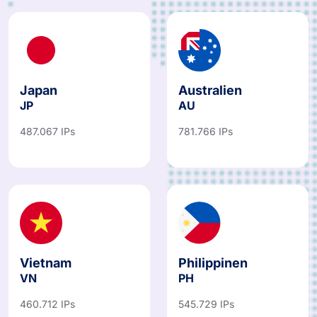
Japan
Australien
JP
AU
487.067 IPs
781.766 IPs
Vietnam
Philippinen
VN
PH
460.712 IPs
545.729 IPs