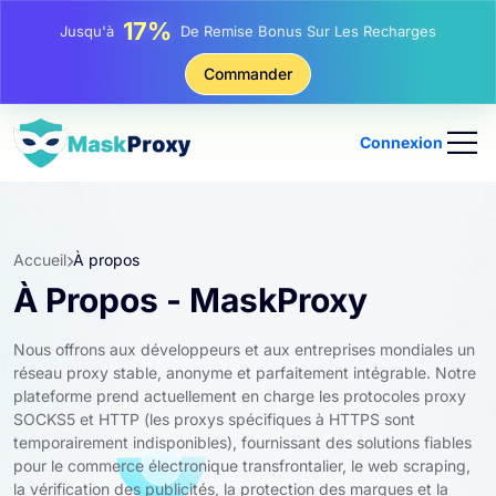
17%
Jusqu'à
De Remise Bonus Sur Les Recharges
25%
Commander
Jusqu'à
Remise Sur Les Achats Statiques IP
81%
Jusqu'à
Remise Sur Les Achats Tournants IP
Connexion
Accueil
À propos
À Propos - MaskProxy
Nous offrons aux développeurs et aux entreprises mondiales un
réseau proxy stable, anonyme et parfaitement intégrable. Notre
plateforme prend actuellement en charge les protocoles proxy
SOCKS5 et HTTP (les proxys spécifiques à HTTPS sont
temporairement indisponibles), fournissant des solutions fiables
pour le commerce électronique transfrontalier, le web scraping,
la vérification des publicités, la protection des marques et la