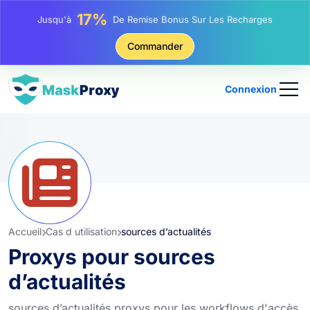
25%
Jusqu'à
Remise Sur Les Achats Statiques IP
81%
Commander
Jusqu'à
Remise Sur Les Achats Tournants IP
Connexion
Accueil
Cas d utilisation
sources d’actualités
Proxys pour sources
d’actualités
sources d’actualités proxys pour les workflows d'accès