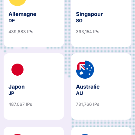
Allemagne
Singapour
DE
SG
439,883 IPs
393,154 IPs
Japon
Australie
JP
AU
487,067 IPs
781,766 IPs