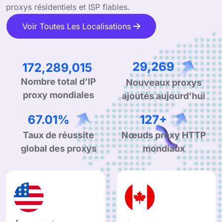
proxys résidentiels et ISP fiables.
Voir Toutes Les Localisations
255,081,029
43,630
Nombre total d’IP
Nouveaux proxys
proxy mondiales
ajoutés aujourd’hui
99.90%
190+
Taux de réussite
Nœuds proxy HTTP
global des proxys
mondiaux