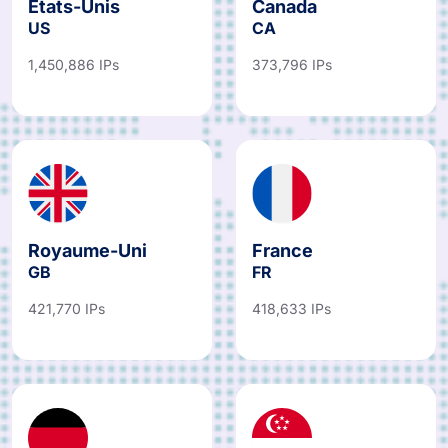
États-Unis
Canada
US
CA
1,450,886 IPs
373,796 IPs
Royaume-Uni
France
GB
FR
421,770 IPs
418,633 IPs