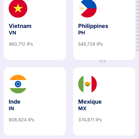
Vietnam
Philippines
VN
PH
460,712 IPs
545,729 IPs
Inde
Mexique
IN
MX
908,824 IPs
374,871 IPs