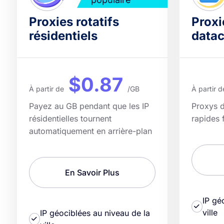
Proxies rotatifs
Proxi
résidentiels
datac
$0.87
À partir de
/GB
À partir d
Payez au GB pendant que les IP
Proxys d
résidentielles tournent
rapides 
automatiquement en arrière-plan
En Savoir Plus
IP gé
ville
IP géociblées au niveau de la