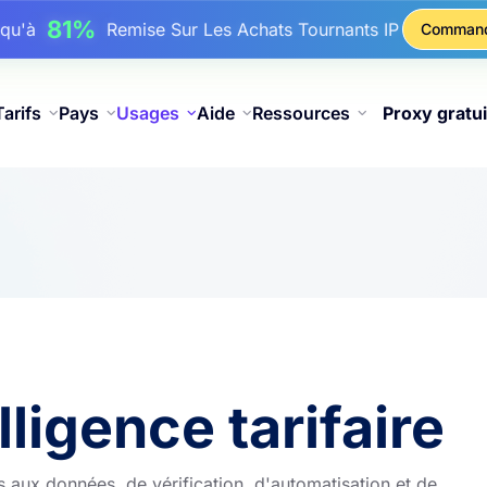
17%
squ'à
De Remise Bonus Sur Les Recharges
Comman
25%
squ'à
Remise Sur Les Achats Statiques IP
81%
squ'à
Remise Sur Les Achats Tournants IP
Tarifs
Pays
Usages
Aide
Ressources
Proxy gratui
ligence tarifaire
s aux données, de vérification, d'automatisation et de