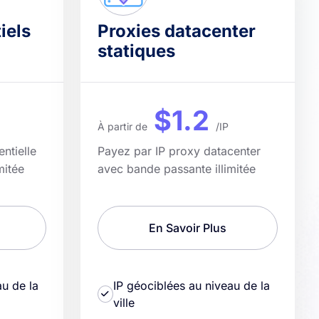
iels
Proxies datacenter
statiques
$1.2
À partir de
/IP
ntielle
Payez par IP proxy datacenter
mitée
avec bande passante illimitée
En Savoir Plus
au de la
IP géociblées au niveau de la
ville