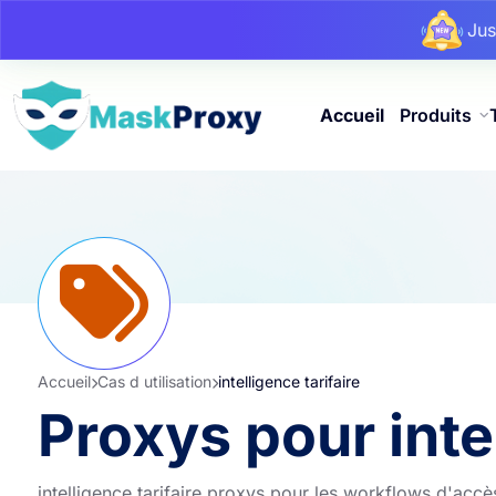
Ju
Ju
Ju
Accueil
Produits
Accueil
Cas d utilisation
intelligence tarifaire
Proxys pour intel
intelligence tarifaire proxys pour les workflows d'accè