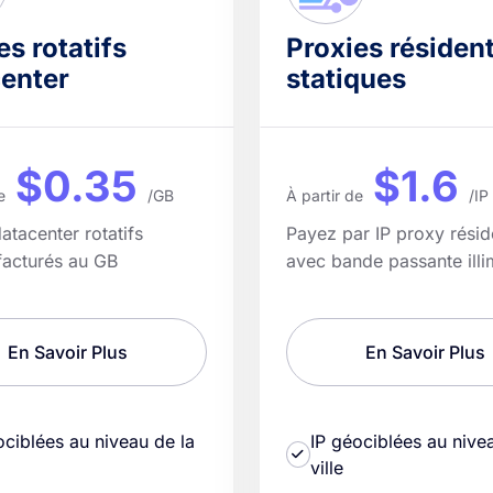
es rotatifs
Proxies résident
enter
statiques
$0.35
$1.6
e
/GB
À partir de
/IP
atacenter rotatifs
Payez par IP proxy réside
facturés au GB
avec bande passante illi
En Savoir Plus
En Savoir Plus
ociblées au niveau de la
IP géociblées au nive
ville