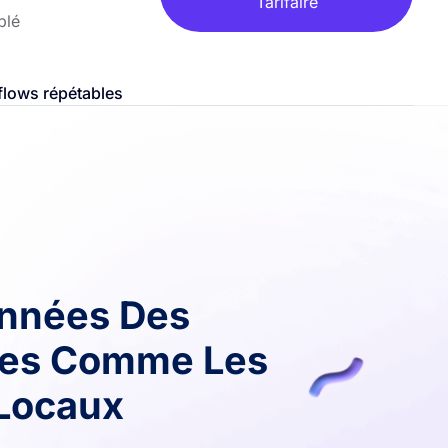
Tarifaire
blé
flows répétables
onnées Des
ces Comme Les
Locaux