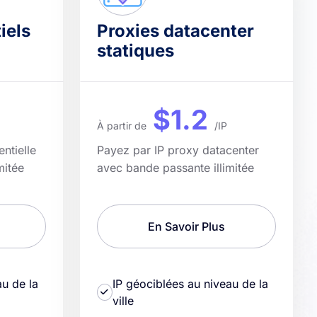
iels
Proxies datacenter
statiques
$1.2
À partir de
/IP
ntielle
Payez par IP proxy datacenter
mitée
avec bande passante illimitée
En Savoir Plus
au de la
IP géociblées au niveau de la
ville