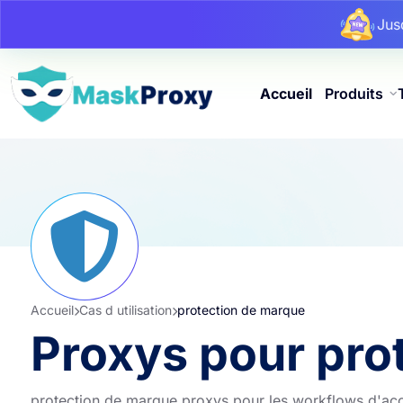
Ju
Ju
Ju
Accueil
Produits
Accueil
Cas d utilisation
protection de marque
Proxys pour pro
protection de marque proxys pour les workflows d'accè