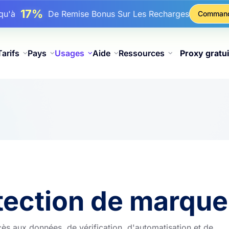
17%
squ'à
De Remise Bonus Sur Les Recharges
Comman
25%
squ'à
Remise Sur Les Achats Statiques IP
81%
squ'à
Remise Sur Les Achats Tournants IP
Tarifs
Pays
Usages
Aide
Ressources
Proxy gratui
tection de marque
s aux données, de vérification, d'automatisation et de