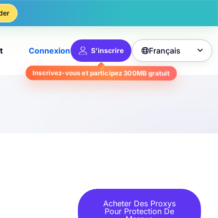
der
Français
t
Connexion
S'inscrire

gratuit
300MB
Inscrivez-vous et participez
Acheter Des Proxys
Pour Protection De