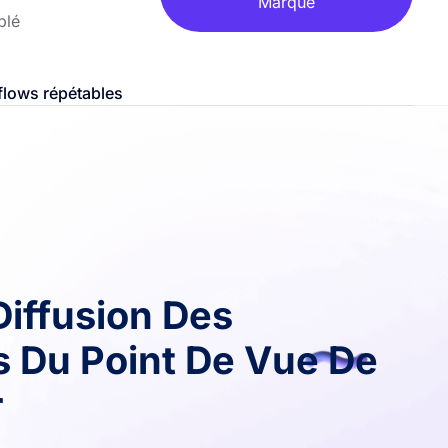
Marque
blé
flows répétables
 Diffusion Des
Du Point De Vue De
r