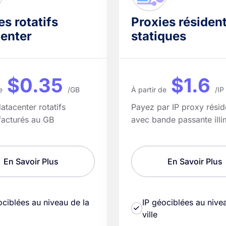
es rotatifs
Proxies résident
enter
statiques
$0.35
$1.6
e
/GB
À partir de
/IP
atacenter rotatifs
Payez par IP proxy réside
facturés au GB
avec bande passante illi
En Savoir Plus
En Savoir Plus
ociblées au niveau de la
IP géociblées au nive
ville