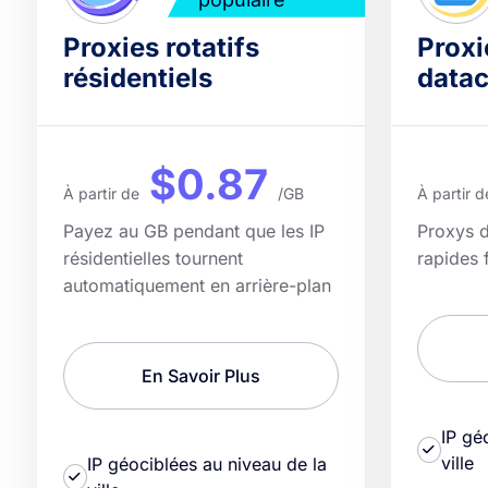
Proxies rotatifs
Proxi
résidentiels
datac
$0.87
À partir de
/GB
À partir d
Payez au GB pendant que les IP
Proxys d
résidentielles tournent
rapides 
automatiquement en arrière-plan
En Savoir Plus
IP gé
ville
IP géociblées au niveau de la