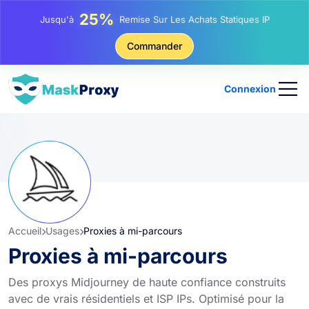
25%
Jusqu'à
Remise Sur Les Achats Statiques IP
81%
Commander
Jusqu'à
Remise Sur Les Achats Tournants IP
Connexion
Accueil
Usages
Proxies à mi-parcours
Proxies à mi-parcours
Des proxys Midjourney de haute confiance construits
avec de vrais résidentiels et ISP IPs. Optimisé pour la