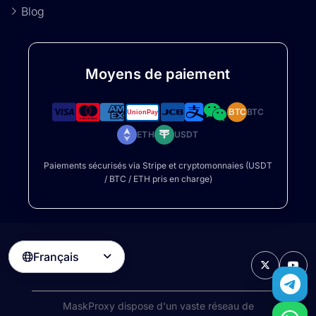
Blog
Moyens de paiement
BTC
BTC
ETH
USDT
Paiements sécurisés via Stripe et cryptomonnaies (USDT
/ BTC / ETH pris en charge)
Français

MaskProxy dispose d'un vaste réseau de