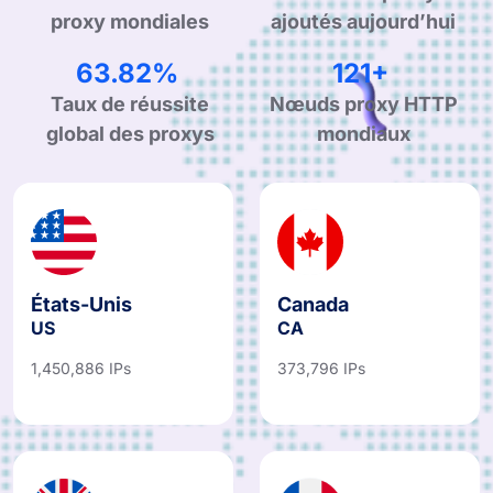
proxy mondiales
ajoutés aujourd’hui
99.90%
190+
Taux de réussite
Nœuds proxy HTTP
global des proxys
mondiaux
États-Unis
Canada
US
CA
1,450,886 IPs
373,796 IPs