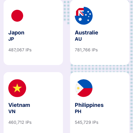
Japon
Australie
JP
AU
487,067 IPs
781,766 IPs
Vietnam
Philippines
VN
PH
460,712 IPs
545,729 IPs