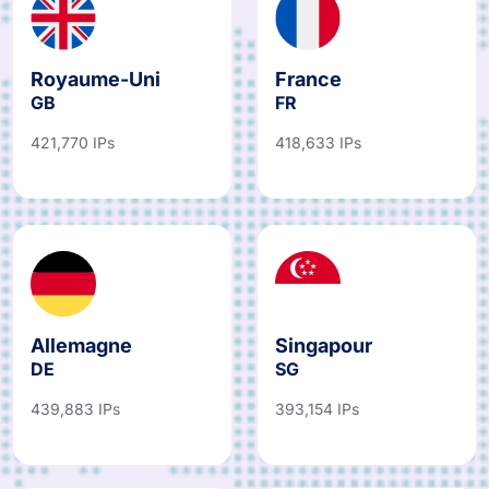
Royaume-Uni
France
GB
FR
421,770 IPs
418,633 IPs
Allemagne
Singapour
DE
SG
439,883 IPs
393,154 IPs